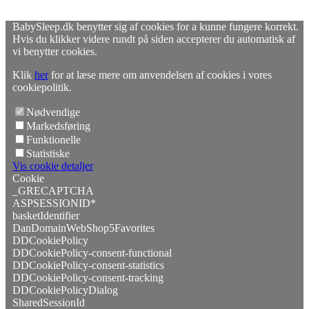
BabySleep.dk benytter sig af cookies for a kunne fungere korrekt.
Hvis du klikker videre rundt på siden accepterer du automatisk af
vi benytter cookies.
Klik
her
for at læse mere om anvendelsen af cookies i vores
cookiepolitik.
Nødvendige
Markedsføring
Funktionelle
Statistiske
Vis cookie detaljer
Cookie
_GRECAPTCHA
ASPSESSIONID*
basketIdentifier
DanDomainWebShop5Favorites
DDCookiePolicy
DDCookiePolicy-consent-functional
DDCookiePolicy-consent-statistics
DDCookiePolicy-consent-tracking
DDCookiePolicyDialog
SharedSessionId