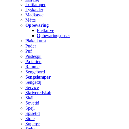
Loftlamper
Lyskæder
Madkasse
Måtte
Opbevaring
Fletkurve
Opbevaringsposer
Plakatkunst
Puder
Puf
Puslespil
På farten
Ramme
Sengebord
Sengelamper
Sengetøj
Service
Skriveredskab
Skål
Sovetid
Spejl
Spisetid
Stole
Sugerør
Sæbe