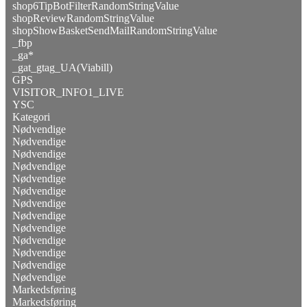
shop6TipBotFilterRandomStringValue
shopReviewRandomStringValue
shopShowBasketSendMailRandomStringValue
_fbp
_ga*
_gat_gtag_UA(Viabill)
GPS
VISITOR_INFO1_LIVE
YSC
Kategori
Nødvendige
Nødvendige
Nødvendige
Nødvendige
Nødvendige
Nødvendige
Nødvendige
Nødvendige
Nødvendige
Nødvendige
Nødvendige
Nødvendige
Nødvendige
Markedsføring
Markedsføring