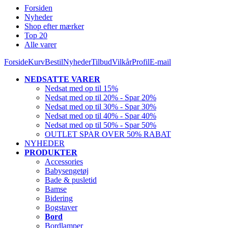
Forsiden
Nyheder
Shop efter mærker
Top 20
Alle varer
Forside
Kurv
Bestil
Nyheder
Tilbud
Vilkår
Profil
E-mail
NEDSATTE VARER
Nedsat med op til 15%
Nedsat med op til 20% - Spar 20%
Nedsat med op til 30% - Spar 30%
Nedsat med op til 40% - Spar 40%
Nedsat med op til 50% - Spar 50%
OUTLET SPAR OVER 50% RABAT
NYHEDER
PRODUKTER
Accessories
Babysengetøj
Bade & pusletid
Bamse
Bidering
Bogstaver
Bord
Bordlamper