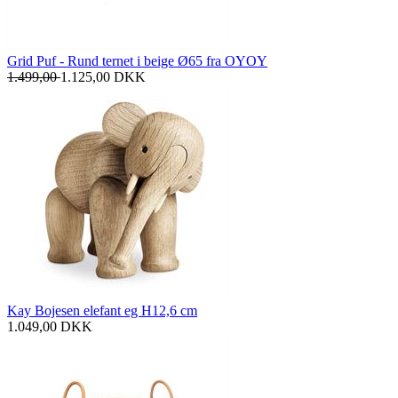
Grid Puf - Rund ternet i beige Ø65 fra OYOY
1.499,00
1.125,00
DKK
Kay Bojesen elefant eg H12,6 cm
1.049,00
DKK