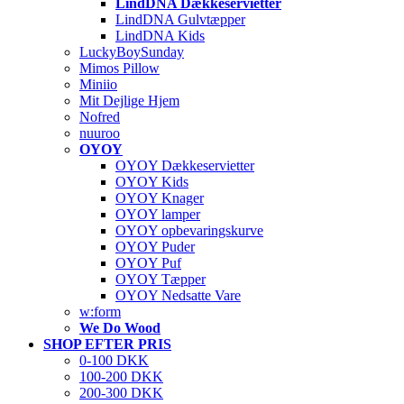
LindDNA Dækkeservietter
LindDNA Gulvtæpper
LindDNA Kids
LuckyBoySunday
Mimos Pillow
Miniio
Mit Dejlige Hjem
Nofred
nuuroo
OYOY
OYOY Dækkeservietter
OYOY Kids
OYOY Knager
OYOY lamper
OYOY opbevaringskurve
OYOY Puder
OYOY Puf
OYOY Tæpper
OYOY Nedsatte Vare
w:form
We Do Wood
SHOP EFTER PRIS
0-100 DKK
100-200 DKK
200-300 DKK