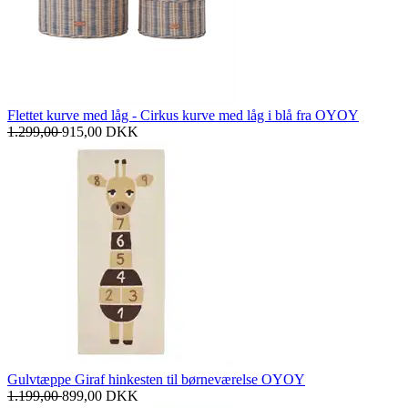
Flettet kurve med låg - Cirkus kurve med låg i blå fra OYOY
1.299,00
915,00
DKK
Gulvtæppe Giraf hinkesten til børneværelse OYOY
1.199,00
899,00
DKK