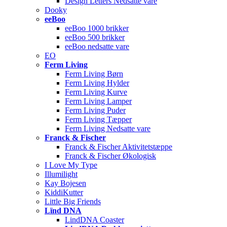
Design Letters Nedsatte vare
Dooky
eeBoo
eeBoo 1000 brikker
eeBoo 500 brikker
eeBoo nedsatte vare
EO
Ferm Living
Ferm Living Børn
Ferm Living Hylder
Ferm Living Kurve
Ferm Living Lamper
Ferm Living Puder
Ferm Living Tæpper
Ferm Living Nedsatte vare
Franck & Fischer
Franck & Fischer Aktivitetstæppe
Franck & Fischer Økologisk
I Love My Type
Illumilight
Kay Bojesen
KiddiKutter
Little Big Friends
Lïnd DNA
LindDNA Coaster