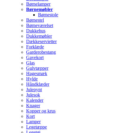
Børnelamper
Børnemøbler
Børnestole
Børnestel
Børneværelset
Dukkehus
Dukkemøbler
Dækkeservietter
Forklæde
Garderobestang
Gavekort
Glas
Gulvtæpper
Hagesmæk
Hylde
Håndklæder
Julepynt
Julesok
Kalender
Knager
Kopper og krus
Kort
Lamper
Legetæppe
Legetøj