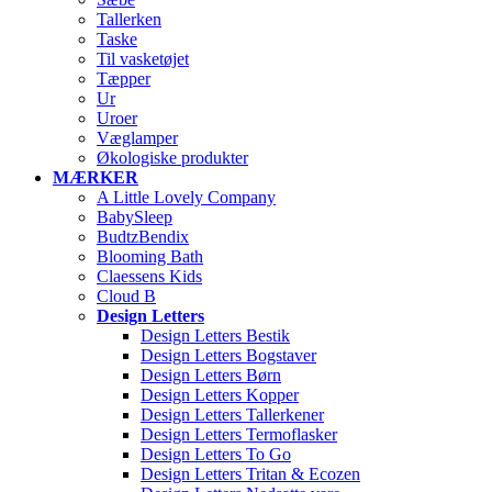
Tallerken
Taske
Til vasketøjet
Tæpper
Ur
Uroer
Væglamper
Økologiske produkter
MÆRKER
A Little Lovely Company
BabySleep
BudtzBendix
Blooming Bath
Claessens Kids
Cloud B
Design Letters
Design Letters Bestik
Design Letters Bogstaver
Design Letters Børn
Design Letters Kopper
Design Letters Tallerkener
Design Letters Termoflasker
Design Letters To Go
Design Letters Tritan & Ecozen