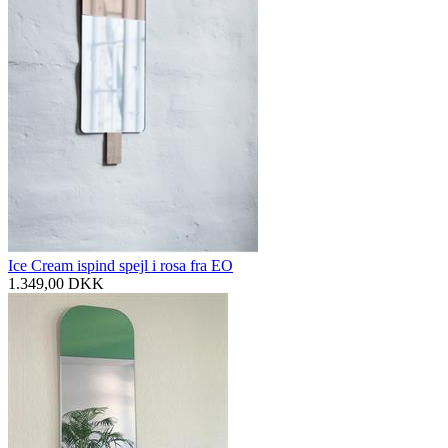
Ice Cream ispind spejl i rosa fra EO
1.349,00
DKK