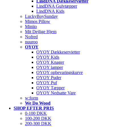
LindDNA Dækkeservietter
LindDNA Gulvtæpper
LindDNA Kids
LuckyBoySunday
Mimos Pillow
Miniio
Mit Dejlige Hjem
Nofred
nuuroo
OYOY
OYOY Dækkeservietter
OYOY Kids
OYOY Knager
OYOY lamper
OYOY opbevaringskurve
OYOY Puder
OYOY Puf
OYOY Tæpper
OYOY Nedsatte Vare
w:form
We Do Wood
SHOP EFTER PRIS
0-100 DKK
100-200 DKK
200-300 DKK