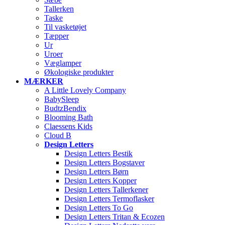
Tallerken
Taske
Til vasketøjet
Tæpper
Ur
Uroer
Væglamper
Økologiske produkter
MÆRKER
A Little Lovely Company
BabySleep
BudtzBendix
Blooming Bath
Claessens Kids
Cloud B
Design Letters
Design Letters Bestik
Design Letters Bogstaver
Design Letters Børn
Design Letters Kopper
Design Letters Tallerkener
Design Letters Termoflasker
Design Letters To Go
Design Letters Tritan & Ecozen