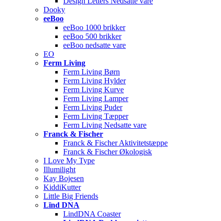
Design Letters Nedsatte vare
Dooky
eeBoo
eeBoo 1000 brikker
eeBoo 500 brikker
eeBoo nedsatte vare
EO
Ferm Living
Ferm Living Børn
Ferm Living Hylder
Ferm Living Kurve
Ferm Living Lamper
Ferm Living Puder
Ferm Living Tæpper
Ferm Living Nedsatte vare
Franck & Fischer
Franck & Fischer Aktivitetstæppe
Franck & Fischer Økologisk
I Love My Type
Illumilight
Kay Bojesen
KiddiKutter
Little Big Friends
Lïnd DNA
LindDNA Coaster