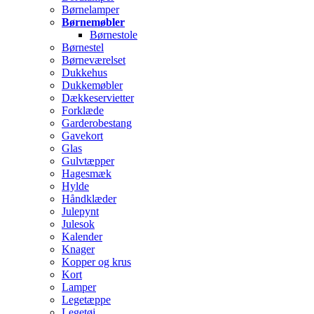
Børnelamper
Børnemøbler
Børnestole
Børnestel
Børneværelset
Dukkehus
Dukkemøbler
Dækkeservietter
Forklæde
Garderobestang
Gavekort
Glas
Gulvtæpper
Hagesmæk
Hylde
Håndklæder
Julepynt
Julesok
Kalender
Knager
Kopper og krus
Kort
Lamper
Legetæppe
Legetøj