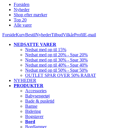
Forsiden
Nyheder
Shop efter mærker
Top 20
Alle varer
Forside
Kurv
Bestil
Nyheder
Tilbud
Vilkår
Profil
E-mail
NEDSATTE VARER
Nedsat med op til 15%
Nedsat med op til 20% - Spar 20%
Nedsat med op til 30% - Spar 30%
Nedsat med op til 40% - Spar 40%
Nedsat med op til 50% - Spar 50%
OUTLET SPAR OVER 50% RABAT
NYHEDER
PRODUKTER
Accessories
Babysengetøj
Bade & pusletid
Bamse
Bidering
Bogstaver
Bord
Bordlamper