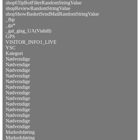
shop6TipBotFilterRandomStringValue
shopReviewRandomStringValue
shopShowBasketSendMailRandomStringValue
_fbp
_ga*
_gat_gtag_UA(Viabill)
GPS
VISITOR_INFO1_LIVE
YSC
Kategori
Nødvendige
Nødvendige
Nødvendige
Nødvendige
Nødvendige
Nødvendige
Nødvendige
Nødvendige
Nødvendige
Nødvendige
Nødvendige
Nødvendige
Nødvendige
Markedsføring
Markedsføring