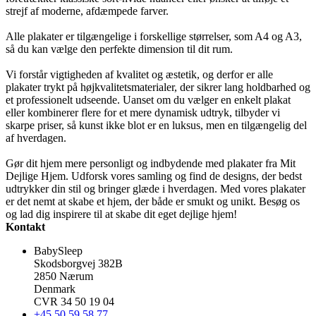
strejf af moderne, afdæmpede farver.
Alle plakater er tilgængelige i forskellige størrelser, som A4 og A3,
så du kan vælge den perfekte dimension til dit rum.
Vi forstår vigtigheden af kvalitet og æstetik, og derfor er alle
plakater trykt på højkvalitetsmaterialer, der sikrer lang holdbarhed og
et professionelt udseende. Uanset om du vælger en enkelt plakat
eller kombinerer flere for et mere dynamisk udtryk, tilbyder vi
skarpe priser, så kunst ikke blot er en luksus, men en tilgængelig del
af hverdagen.
Gør dit hjem mere personligt og indbydende med plakater fra Mit
Dejlige Hjem. Udforsk vores samling og find de designs, der bedst
udtrykker din stil og bringer glæde i hverdagen. Med vores plakater
er det nemt at skabe et hjem, der både er smukt og unikt. Besøg os
og lad dig inspirere til at skabe dit eget dejlige hjem!
Kontakt
BabySleep
Skodsborgvej 382B
2850 Nærum
Denmark
CVR 34 50 19 04
+45 50 59 58 77