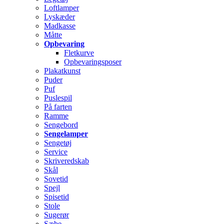
Loftlamper
Lyskæder
Madkasse
Måtte
Opbevaring
Fletkurve
Opbevaringsposer
Plakatkunst
Puder
Puf
Puslespil
På farten
Ramme
Sengebord
Sengelamper
Sengetøj
Service
Skriveredskab
Skål
Sovetid
Spejl
Spisetid
Stole
Sugerør
Sæbe