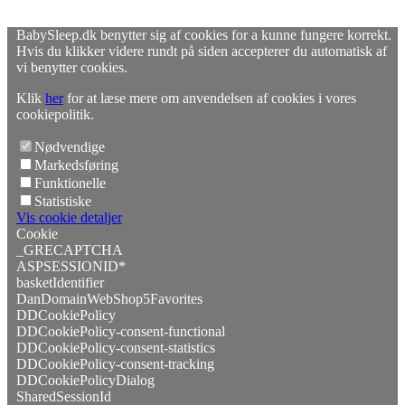
BabySleep.dk benytter sig af cookies for a kunne fungere korrekt.
Hvis du klikker videre rundt på siden accepterer du automatisk af
vi benytter cookies.
Klik
her
for at læse mere om anvendelsen af cookies i vores
cookiepolitik.
Nødvendige
Markedsføring
Funktionelle
Statistiske
Vis cookie detaljer
Cookie
_GRECAPTCHA
ASPSESSIONID*
basketIdentifier
DanDomainWebShop5Favorites
DDCookiePolicy
DDCookiePolicy-consent-functional
DDCookiePolicy-consent-statistics
DDCookiePolicy-consent-tracking
DDCookiePolicyDialog
SharedSessionId