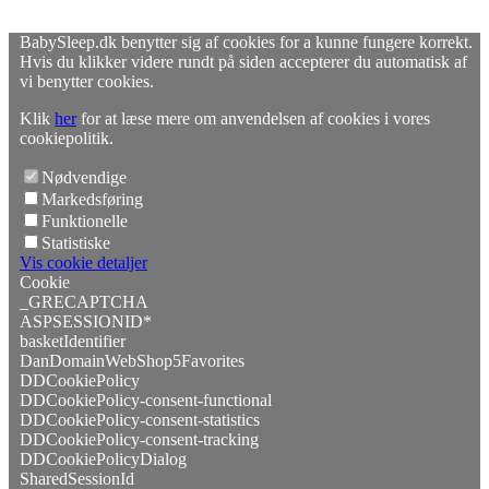
BabySleep.dk benytter sig af cookies for a kunne fungere korrekt.
Hvis du klikker videre rundt på siden accepterer du automatisk af
vi benytter cookies.
Klik
her
for at læse mere om anvendelsen af cookies i vores
cookiepolitik.
Nødvendige
Markedsføring
Funktionelle
Statistiske
Vis cookie detaljer
Cookie
_GRECAPTCHA
ASPSESSIONID*
basketIdentifier
DanDomainWebShop5Favorites
DDCookiePolicy
DDCookiePolicy-consent-functional
DDCookiePolicy-consent-statistics
DDCookiePolicy-consent-tracking
DDCookiePolicyDialog
SharedSessionId