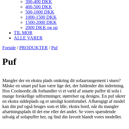
300-400 DKK
400-500 DKK
500-1000 DKK
1000-1500 DKK
1500-2000 DKK
2000 DKK og op
TIL MOR
ALLE VARER
Forside
/
PRODUKTER
/
Puf
Puf
Mangler der en ekstra plads omkring dit sofaarrangement i stuen?
Måske en smart puf kan være lige det, der fuldender din indretning.
Hos Coolnordic.dk forhandler vi et væld af smarte puffer til sofa i
mange forskellige udformninger, størrelser og designs. En puf sikrer
en ekstra siddeplads og er utroligt komfortabel. Afhængigt af model
kan din puf også bruges som et lille, ekstra bord, når du mangler
afsætningsplads til det ene eller det andet. Se vores spændende
udvalg af sofapuffer her, og find din favorit blandt vores modeller.