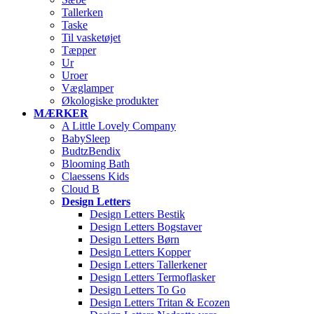
Tallerken
Taske
Til vasketøjet
Tæpper
Ur
Uroer
Væglamper
Økologiske produkter
MÆRKER
A Little Lovely Company
BabySleep
BudtzBendix
Blooming Bath
Claessens Kids
Cloud B
Design Letters
Design Letters Bestik
Design Letters Bogstaver
Design Letters Børn
Design Letters Kopper
Design Letters Tallerkener
Design Letters Termoflasker
Design Letters To Go
Design Letters Tritan & Ecozen