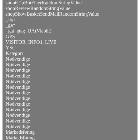
shop6TipBotFilterRandomStringValue
shopReviewRandomStringValue
shopShowBasketSendMailRandomStringValue
_fbp
_ga*
_gat_gtag_UA(Viabill)
GPS
VISITOR_INFO1_LIVE
YSC
Kategori
Nødvendige
Nødvendige
Nødvendige
Nødvendige
Nødvendige
Nødvendige
Nødvendige
Nødvendige
Nødvendige
Nødvendige
Nødvendige
Nødvendige
Nødvendige
Markedsføring
Markedsføring