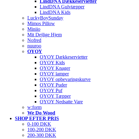
LindDNA Dækkeservietter
LindDNA Gulvtæpper
LindDNA Kids
LuckyBoySunday
Mimos Pillow
Miniio
Mit Dejlige Hjem
Nofred
nuuroo
OYOY
OYOY Dækkeservietter
OYOY Kids
OYOY Knager
OYOY lamper
OYOY opbevaringskurve
OYOY Puder
OYOY Puf
OYOY Tæpper
OYOY Nedsatte Vare
w:form
We Do Wood
SHOP EFTER PRIS
0-100 DKK
100-200 DKK
200-300 DKK