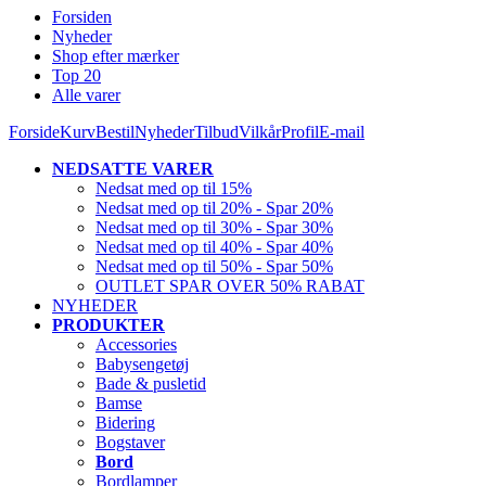
Forsiden
Nyheder
Shop efter mærker
Top 20
Alle varer
Forside
Kurv
Bestil
Nyheder
Tilbud
Vilkår
Profil
E-mail
NEDSATTE VARER
Nedsat med op til 15%
Nedsat med op til 20% - Spar 20%
Nedsat med op til 30% - Spar 30%
Nedsat med op til 40% - Spar 40%
Nedsat med op til 50% - Spar 50%
OUTLET SPAR OVER 50% RABAT
NYHEDER
PRODUKTER
Accessories
Babysengetøj
Bade & pusletid
Bamse
Bidering
Bogstaver
Bord
Bordlamper