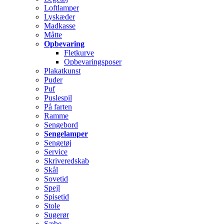
Loftlamper
Lyskæder
Madkasse
Måtte
Opbevaring
Fletkurve
Opbevaringsposer
Plakatkunst
Puder
Puf
Puslespil
På farten
Ramme
Sengebord
Sengelamper
Sengetøj
Service
Skriveredskab
Skål
Sovetid
Spejl
Spisetid
Stole
Sugerør
Sæbe