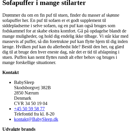
Sofapuffer i mange stilarter
Drømmer du om en fin puf til stuen, finder du masser af skønne
sofapuffer her. En puf til sofaen er et godt supplement til
siddepladserne i selve sofaen, og en puf kan også bruges som
fodskammel for at skabe ekstra komfort. Gå på opdagelse blandt de
mange muligheder, og hold dig endelig ikke tilbage. Vi står klar med
massevis af puffer, så din foretrukne puf kan flytte hjem til dig inden
længe. Hvilken puf kan du allerbedst lide? Bestil den her, og glæd
dig til at bruge den hver eneste dag, når det er tid til afslapning i
stuen. Puffen kan nemt flyttes rundt alt efter behov og bruges i
mange forskellige situationer.
Kontakt
BabySleep
Skodsborgvej 382B
2850 Nærum
Denmark
CVR 34 50 19 04
+45 50 59 58 77
Telefontid fra kl. 8-20
kontakt@BabySleep.dk
Udvalgte brands