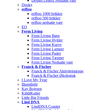
Design Letters Nedsatte vare
Dooky
eeBoo
eeBoo 1000 brikker
eeBoo 500 brikker
eeBoo nedsatte vare
EO
Ferm Living
Ferm Living Børn
Ferm Living Hylder
Ferm Living Kurve
Ferm Living Lamper
Ferm Living Puder
Ferm Living Tæpper
Ferm Living Nedsatte vare
Franck & Fischer
Franck & Fischer Aktivitetstæppe
Franck & Fischer Økologisk
I Love My Type
Illumilight
Kay Bojesen
KiddiKutter
Little Big Friends
Lïnd DNA
LindDNA Coaster