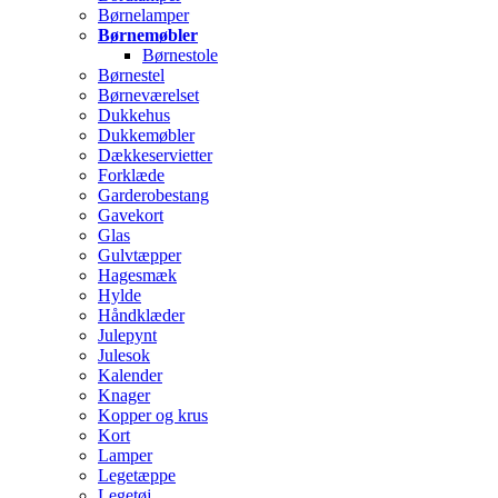
Børnelamper
Børnemøbler
Børnestole
Børnestel
Børneværelset
Dukkehus
Dukkemøbler
Dækkeservietter
Forklæde
Garderobestang
Gavekort
Glas
Gulvtæpper
Hagesmæk
Hylde
Håndklæder
Julepynt
Julesok
Kalender
Knager
Kopper og krus
Kort
Lamper
Legetæppe
Legetøj