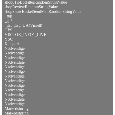
shop6TipBotFilterRandomStringValue
shopReviewRandomStringValue
shopShowBasketSendMailRandomStringValue
_fbp
_ga*
_gat_gtag_UA(Viabill)
GPS
VISITOR_INFO1_LIVE
YSC
Kategori
Nødvendige
Nødvendige
Nødvendige
Nødvendige
Nødvendige
Nødvendige
Nødvendige
Nødvendige
Nødvendige
Nødvendige
Nødvendige
Nødvendige
Nødvendige
Markedsføring
Markedsføring