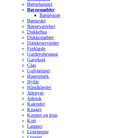
Børnelamper
Børnemøbler
Børnestole
Børnestel
Børneværelset
Dukkehus
Dukkemøbler
Dækkeservietter
Forklæde
Garderobestang
Gavekort
Glas
Gulvtæpper
Hagesmæk
Hylde
Håndklæder
Julepynt
Julesok
Kalender
Knager
Kopper og krus
Kort
Lamper
Legetæppe
Legetøj