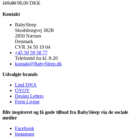
119,00
98,00
DKK
Kontakt
BabySleep
Skodsborgvej 382B
2850 Nærum
Denmark
CVR 34 50 19 04
+45 50 59 58 77
Telefontid fra kl. 8-20
kontakt@BabySleep.dk
Udvalgte brands
Lind DNA
OYOY
Design Letters
Ferm Living
Bliv inspireret og få gode tilbud fra BabySleep via de sociale
medier
Facebook
Instagram