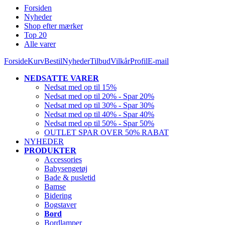
Forsiden
Nyheder
Shop efter mærker
Top 20
Alle varer
Forside
Kurv
Bestil
Nyheder
Tilbud
Vilkår
Profil
E-mail
NEDSATTE VARER
Nedsat med op til 15%
Nedsat med op til 20% - Spar 20%
Nedsat med op til 30% - Spar 30%
Nedsat med op til 40% - Spar 40%
Nedsat med op til 50% - Spar 50%
OUTLET SPAR OVER 50% RABAT
NYHEDER
PRODUKTER
Accessories
Babysengetøj
Bade & pusletid
Bamse
Bidering
Bogstaver
Bord
Bordlamper