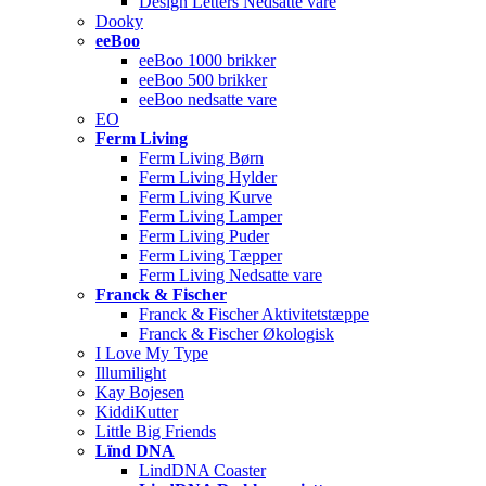
Design Letters Nedsatte vare
Dooky
eeBoo
eeBoo 1000 brikker
eeBoo 500 brikker
eeBoo nedsatte vare
EO
Ferm Living
Ferm Living Børn
Ferm Living Hylder
Ferm Living Kurve
Ferm Living Lamper
Ferm Living Puder
Ferm Living Tæpper
Ferm Living Nedsatte vare
Franck & Fischer
Franck & Fischer Aktivitetstæppe
Franck & Fischer Økologisk
I Love My Type
Illumilight
Kay Bojesen
KiddiKutter
Little Big Friends
Lïnd DNA
LindDNA Coaster