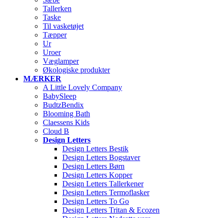
Tallerken
Taske
Til vasketøjet
Tæpper
Ur
Uroer
Væglamper
Økologiske produkter
MÆRKER
A Little Lovely Company
BabySleep
BudtzBendix
Blooming Bath
Claessens Kids
Cloud B
Design Letters
Design Letters Bestik
Design Letters Bogstaver
Design Letters Børn
Design Letters Kopper
Design Letters Tallerkener
Design Letters Termoflasker
Design Letters To Go
Design Letters Tritan & Ecozen