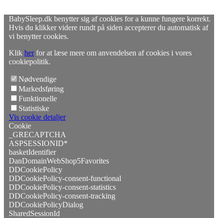
BabySleep.dk benytter sig af cookies for a kunne fungere korrekt.
Hvis du klikker videre rundt på siden accepterer du automatisk af
vi benytter cookies.
Klik
her
for at læse mere om anvendelsen af cookies i vores
cookiepolitik.
Nødvendige
Markedsføring
Funktionelle
Statistiske
Vis cookie detaljer
Cookie
_GRECAPTCHA
ASPSESSIONID*
basketIdentifier
DanDomainWebShop5Favorites
DDCookiePolicy
DDCookiePolicy-consent-functional
DDCookiePolicy-consent-statistics
DDCookiePolicy-consent-tracking
DDCookiePolicyDialog
SharedSessionId