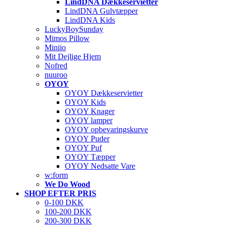
LindDNA Dækkeservietter
LindDNA Gulvtæpper
LindDNA Kids
LuckyBoySunday
Mimos Pillow
Miniio
Mit Dejlige Hjem
Nofred
nuuroo
OYOY
OYOY Dækkeservietter
OYOY Kids
OYOY Knager
OYOY lamper
OYOY opbevaringskurve
OYOY Puder
OYOY Puf
OYOY Tæpper
OYOY Nedsatte Vare
w:form
We Do Wood
SHOP EFTER PRIS
0-100 DKK
100-200 DKK
200-300 DKK