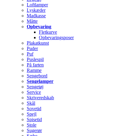
Loftlamper
Lyskæder
Madkasse
Måtte
Opbevaring
Fletkurve
Opbevaringsposer
Plakatkunst
Puder
Puf
Puslespil
På farten
Ramme
Sengebord
Sengelamper
Sengetøj
Service
Skriveredskab
Skål
Sovetid
Spejl
Spisetid
Stole
Sugerør
Sæbe