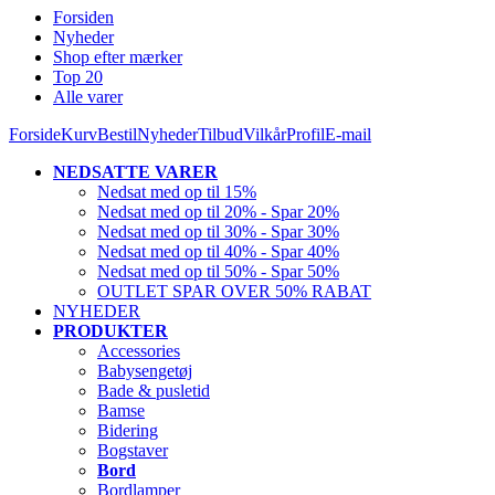
Forsiden
Nyheder
Shop efter mærker
Top 20
Alle varer
Forside
Kurv
Bestil
Nyheder
Tilbud
Vilkår
Profil
E-mail
NEDSATTE VARER
Nedsat med op til 15%
Nedsat med op til 20% - Spar 20%
Nedsat med op til 30% - Spar 30%
Nedsat med op til 40% - Spar 40%
Nedsat med op til 50% - Spar 50%
OUTLET SPAR OVER 50% RABAT
NYHEDER
PRODUKTER
Accessories
Babysengetøj
Bade & pusletid
Bamse
Bidering
Bogstaver
Bord
Bordlamper