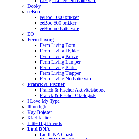
Design Letters Nedsatte vare
Dooky
eeBoo
eeBoo 1000 brikker
eeBoo 500 brikker
eeBoo nedsatte vare
EO
Ferm Living
Ferm Living Børn
Ferm Living Hylder
Ferm Living Kurve
Ferm Living Lamper
Ferm Living Puder
Ferm Living Tæpper
Ferm Living Nedsatte vare
Franck & Fischer
Franck & Fischer Aktivitetstæppe
Franck & Fischer Økologisk
I Love My Type
Illumilight
Kay Bojesen
KiddiKutter
Little Big Friends
Lïnd DNA
LindDNA Coaster