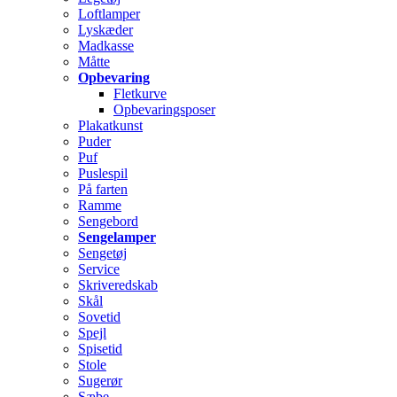
Loftlamper
Lyskæder
Madkasse
Måtte
Opbevaring
Fletkurve
Opbevaringsposer
Plakatkunst
Puder
Puf
Puslespil
På farten
Ramme
Sengebord
Sengelamper
Sengetøj
Service
Skriveredskab
Skål
Sovetid
Spejl
Spisetid
Stole
Sugerør
Sæbe