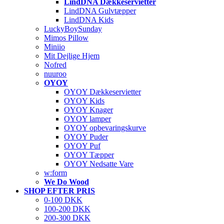
LindDNA Dækkeservietter
LindDNA Gulvtæpper
LindDNA Kids
LuckyBoySunday
Mimos Pillow
Miniio
Mit Dejlige Hjem
Nofred
nuuroo
OYOY
OYOY Dækkeservietter
OYOY Kids
OYOY Knager
OYOY lamper
OYOY opbevaringskurve
OYOY Puder
OYOY Puf
OYOY Tæpper
OYOY Nedsatte Vare
w:form
We Do Wood
SHOP EFTER PRIS
0-100 DKK
100-200 DKK
200-300 DKK