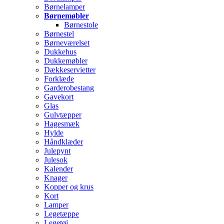
Børnelamper
Børnemøbler
Børnestole
Børnestel
Børneværelset
Dukkehus
Dukkemøbler
Dækkeservietter
Forklæde
Garderobestang
Gavekort
Glas
Gulvtæpper
Hagesmæk
Hylde
Håndklæder
Julepynt
Julesok
Kalender
Knager
Kopper og krus
Kort
Lamper
Legetæppe
Legetøj