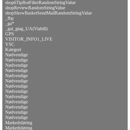
shop6TipBotFilterRandomStringValue
shopReviewRandomStringValue
shopShowBasketSendMailRandomStringValue
_fbp
_ga*
_gat_gtag_UA(Viabill)
GPS
VISITOR_INFO1_LIVE
YSC
Kategori
Nødvendige
Nødvendige
Nødvendige
Nødvendige
Nødvendige
Nødvendige
Nødvendige
Nødvendige
Nødvendige
Nødvendige
Nødvendige
Nødvendige
Nødvendige
Markedsføring
Markedsføring