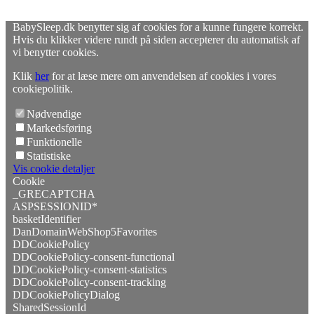
BabySleep.dk benytter sig af cookies for a kunne fungere korrekt.
Hvis du klikker videre rundt på siden accepterer du automatisk af
vi benytter cookies.
Klik
her
for at læse mere om anvendelsen af cookies i vores
cookiepolitik.
Nødvendige
Markedsføring
Funktionelle
Statistiske
Vis cookie detaljer
Cookie
_GRECAPTCHA
ASPSESSIONID*
basketIdentifier
DanDomainWebShop5Favorites
DDCookiePolicy
DDCookiePolicy-consent-functional
DDCookiePolicy-consent-statistics
DDCookiePolicy-consent-tracking
DDCookiePolicyDialog
SharedSessionId