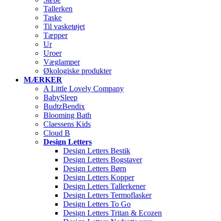
Tallerken
Taske
Til vasketøjet
Tæpper
Ur
Uroer
Væglamper
Økologiske produkter
MÆRKER
A Little Lovely Company
BabySleep
BudtzBendix
Blooming Bath
Claessens Kids
Cloud B
Design Letters
Design Letters Bestik
Design Letters Bogstaver
Design Letters Børn
Design Letters Kopper
Design Letters Tallerkener
Design Letters Termoflasker
Design Letters To Go
Design Letters Tritan & Ecozen