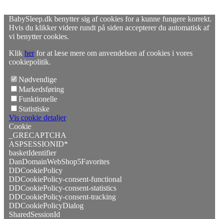
BabySleep.dk benytter sig af cookies for a kunne fungere korrekt.
Hvis du klikker videre rundt på siden accepterer du automatisk af
vi benytter cookies.
Klik
her
for at læse mere om anvendelsen af cookies i vores
cookiepolitik.
Nødvendige
Markedsføring
Funktionelle
Statistiske
Vis cookie detaljer
Cookie
_GRECAPTCHA
ASPSESSIONID*
basketIdentifier
DanDomainWebShop5Favorites
DDCookiePolicy
DDCookiePolicy-consent-functional
DDCookiePolicy-consent-statistics
DDCookiePolicy-consent-tracking
DDCookiePolicyDialog
SharedSessionId