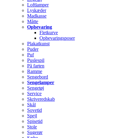
Loftlamper
Lyskæder
Madkasse
Måtte
Opbevaring
Fletkurve
Opbevaringsposer
Plakatkunst
Puder
Puf
Puslespil
På farten
Ramme
Sengebord
Sengelamper
Sengetøj
Service
Skriveredskab
Skål
Sovetid
Spejl
Spisetid
Stole
Sugerør
Sæbe