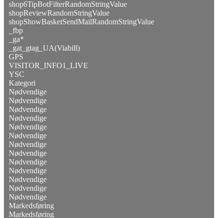
shop6TipBotFilterRandomStringValue
shopReviewRandomStringValue
shopShowBasketSendMailRandomStringValue
_fbp
_ga*
_gat_gtag_UA(Viabill)
GPS
VISITOR_INFO1_LIVE
YSC
Kategori
Nødvendige
Nødvendige
Nødvendige
Nødvendige
Nødvendige
Nødvendige
Nødvendige
Nødvendige
Nødvendige
Nødvendige
Nødvendige
Nødvendige
Nødvendige
Markedsføring
Markedsføring