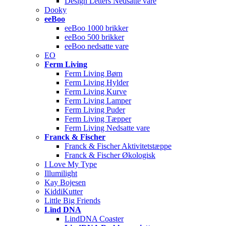
Design Letters Nedsatte vare
Dooky
eeBoo
eeBoo 1000 brikker
eeBoo 500 brikker
eeBoo nedsatte vare
EO
Ferm Living
Ferm Living Børn
Ferm Living Hylder
Ferm Living Kurve
Ferm Living Lamper
Ferm Living Puder
Ferm Living Tæpper
Ferm Living Nedsatte vare
Franck & Fischer
Franck & Fischer Aktivitetstæppe
Franck & Fischer Økologisk
I Love My Type
Illumilight
Kay Bojesen
KiddiKutter
Little Big Friends
Lïnd DNA
LindDNA Coaster