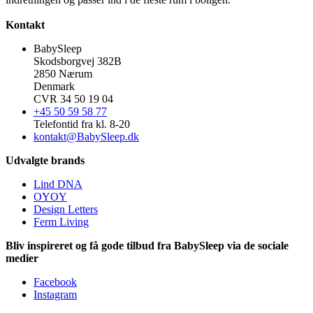
Kontakt
BabySleep
Skodsborgvej 382B
2850 Nærum
Denmark
CVR 34 50 19 04
+45 50 59 58 77
Telefontid fra kl. 8-20
kontakt@BabySleep.dk
Udvalgte brands
Lind DNA
OYOY
Design Letters
Ferm Living
Bliv inspireret og få gode tilbud fra BabySleep via de sociale
medier
Facebook
Instagram