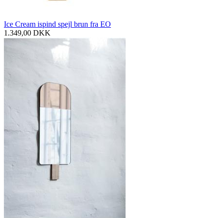
Ice Cream ispind spejl brun fra EO
1.349,00
DKK