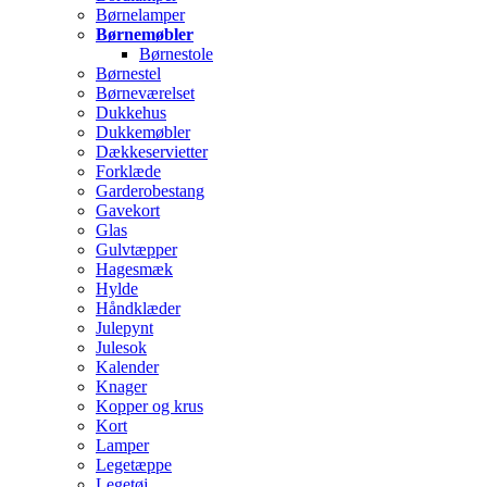
Børnelamper
Børnemøbler
Børnestole
Børnestel
Børneværelset
Dukkehus
Dukkemøbler
Dækkeservietter
Forklæde
Garderobestang
Gavekort
Glas
Gulvtæpper
Hagesmæk
Hylde
Håndklæder
Julepynt
Julesok
Kalender
Knager
Kopper og krus
Kort
Lamper
Legetæppe
Legetøj