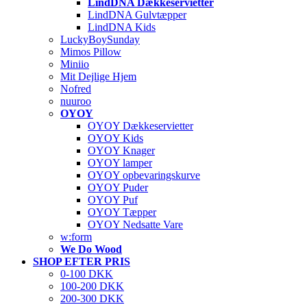
LindDNA Dækkeservietter
LindDNA Gulvtæpper
LindDNA Kids
LuckyBoySunday
Mimos Pillow
Miniio
Mit Dejlige Hjem
Nofred
nuuroo
OYOY
OYOY Dækkeservietter
OYOY Kids
OYOY Knager
OYOY lamper
OYOY opbevaringskurve
OYOY Puder
OYOY Puf
OYOY Tæpper
OYOY Nedsatte Vare
w:form
We Do Wood
SHOP EFTER PRIS
0-100 DKK
100-200 DKK
200-300 DKK