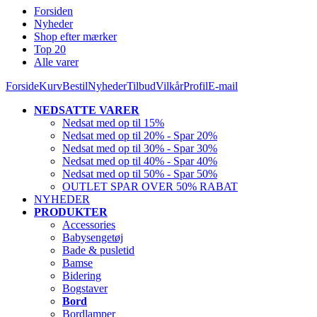
Forsiden
Nyheder
Shop efter mærker
Top 20
Alle varer
Forside
Kurv
Bestil
Nyheder
Tilbud
Vilkår
Profil
E-mail
NEDSATTE VARER
Nedsat med op til 15%
Nedsat med op til 20% - Spar 20%
Nedsat med op til 30% - Spar 30%
Nedsat med op til 40% - Spar 40%
Nedsat med op til 50% - Spar 50%
OUTLET SPAR OVER 50% RABAT
NYHEDER
PRODUKTER
Accessories
Babysengetøj
Bade & pusletid
Bamse
Bidering
Bogstaver
Bord
Bordlamper