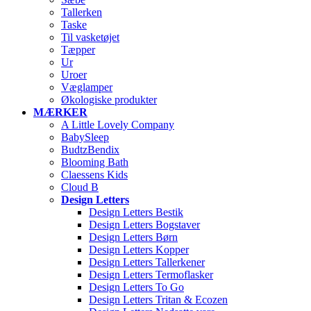
Tallerken
Taske
Til vasketøjet
Tæpper
Ur
Uroer
Væglamper
Økologiske produkter
MÆRKER
A Little Lovely Company
BabySleep
BudtzBendix
Blooming Bath
Claessens Kids
Cloud B
Design Letters
Design Letters Bestik
Design Letters Bogstaver
Design Letters Børn
Design Letters Kopper
Design Letters Tallerkener
Design Letters Termoflasker
Design Letters To Go
Design Letters Tritan & Ecozen