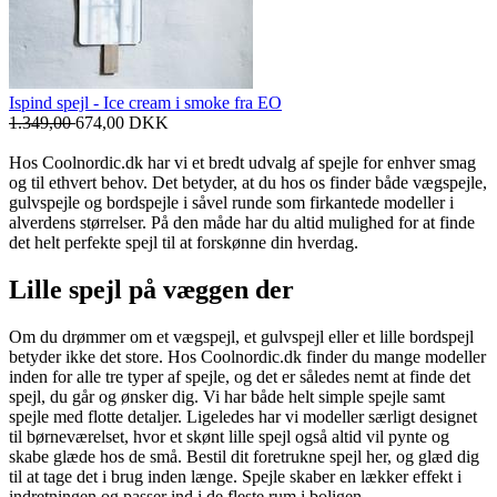
Ispind spejl - Ice cream i smoke fra EO
1.349,00
674,00
DKK
Hos Coolnordic.dk har vi et bredt udvalg af spejle for enhver smag
og til ethvert behov. Det betyder, at du hos os finder både vægspejle,
gulvspejle og bordspejle i såvel runde som firkantede modeller i
alverdens størrelser. På den måde har du altid mulighed for at finde
det helt perfekte spejl til at forskønne din hverdag.
Lille spejl på væggen der
Om du drømmer om et vægspejl, et gulvspejl eller et lille bordspejl
betyder ikke det store. Hos Coolnordic.dk finder du mange modeller
inden for alle tre typer af spejle, og det er således nemt at finde det
spejl, du går og ønsker dig. Vi har både helt simple spejle samt
spejle med flotte detaljer. Ligeledes har vi modeller særligt designet
til børneværelset, hvor et skønt lille spejl også altid vil pynte og
skabe glæde hos de små. Bestil dit foretrukne spejl her, og glæd dig
til at tage det i brug inden længe. Spejle skaber en lækker effekt i
indretningen og passer ind i de fleste rum i boligen.