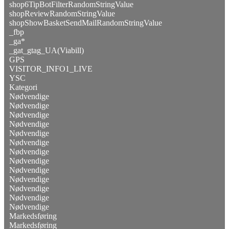
shop6TipBotFilterRandomStringValue
shopReviewRandomStringValue
shopShowBasketSendMailRandomStringValue
_fbp
_ga*
_gat_gtag_UA(Viabill)
GPS
VISITOR_INFO1_LIVE
YSC
Kategori
Nødvendige
Nødvendige
Nødvendige
Nødvendige
Nødvendige
Nødvendige
Nødvendige
Nødvendige
Nødvendige
Nødvendige
Nødvendige
Nødvendige
Nødvendige
Markedsføring
Markedsføring