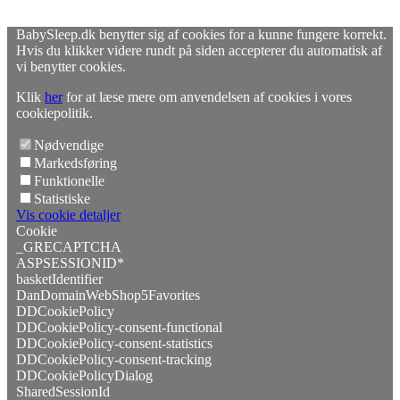
BabySleep.dk benytter sig af cookies for a kunne fungere korrekt.
Hvis du klikker videre rundt på siden accepterer du automatisk af
vi benytter cookies.
Klik
her
for at læse mere om anvendelsen af cookies i vores
cookiepolitik.
Nødvendige
Markedsføring
Funktionelle
Statistiske
Vis cookie detaljer
Cookie
_GRECAPTCHA
ASPSESSIONID*
basketIdentifier
DanDomainWebShop5Favorites
DDCookiePolicy
DDCookiePolicy-consent-functional
DDCookiePolicy-consent-statistics
DDCookiePolicy-consent-tracking
DDCookiePolicyDialog
SharedSessionId