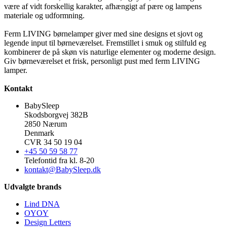
være af vidt forskellig karakter, afhængigt af pære og lampens
materiale og udformning.
Ferm LIVING børnelamper giver med sine designs et sjovt og
legende input til børneværelset. Fremstillet i smuk og stilfuld eg
kombinerer de på skøn vis naturlige elementer og moderne design.
Giv børneværelset et frisk, personligt pust med ferm LIVING
lamper.
Kontakt
BabySleep
Skodsborgvej 382B
2850 Nærum
Denmark
CVR 34 50 19 04
+45 50 59 58 77
Telefontid fra kl. 8-20
kontakt@BabySleep.dk
Udvalgte brands
Lind DNA
OYOY
Design Letters