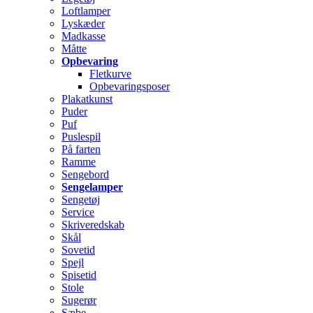
Loftlamper
Lyskæder
Madkasse
Måtte
Opbevaring
Fletkurve
Opbevaringsposer
Plakatkunst
Puder
Puf
Puslespil
På farten
Ramme
Sengebord
Sengelamper
Sengetøj
Service
Skriveredskab
Skål
Sovetid
Spejl
Spisetid
Stole
Sugerør
Sæbe