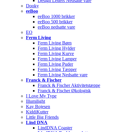
Design Letters Nedsatte vare
Dooky
eeBoo
eeBoo 1000 brikker
eeBoo 500 brikker
eeBoo nedsatte vare
EO
Ferm Living
Ferm Living Børn
Ferm Living Hylder
Ferm Living Kurve
Ferm Living Lamper
Ferm Living Puder
Ferm Living Tæpper
Ferm Living Nedsatte vare
Franck & Fischer
Franck & Fischer Aktivitetstæppe
Franck & Fischer Økologisk
I Love My Type
Illumilight
Kay Bojesen
KiddiKutter
Little Big Friends
Lïnd DNA
LindDNA Coaster