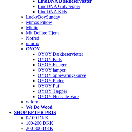
LindDNA Dækkeservietter
LindDNA Gulvtæpper
LindDNA Kids
LuckyBoySunday
Mimos Pillow
Miniio
Mit Dejlige Hjem
Nofred
nuuroo
OYOY
OYOY Dækkeservietter
OYOY Kids
OYOY Knager
OYOY lamper
OYOY opbevaringskurve
OYOY Puder
OYOY Puf
OYOY Tæpper
OYOY Nedsatte Vare
w:form
We Do Wood
SHOP EFTER PRIS
0-100 DKK
100-200 DKK
200-300 DKK