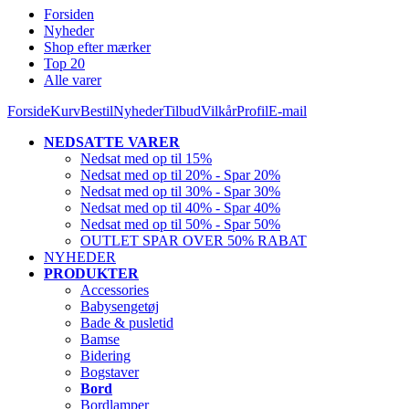
Forsiden
Nyheder
Shop efter mærker
Top 20
Alle varer
Forside
Kurv
Bestil
Nyheder
Tilbud
Vilkår
Profil
E-mail
NEDSATTE VARER
Nedsat med op til 15%
Nedsat med op til 20% - Spar 20%
Nedsat med op til 30% - Spar 30%
Nedsat med op til 40% - Spar 40%
Nedsat med op til 50% - Spar 50%
OUTLET SPAR OVER 50% RABAT
NYHEDER
PRODUKTER
Accessories
Babysengetøj
Bade & pusletid
Bamse
Bidering
Bogstaver
Bord
Bordlamper