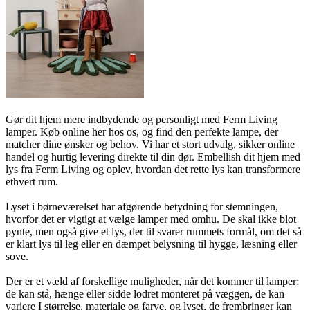
Gør dit hjem mere indbydende og personligt med Ferm Living
lamper. Køb online her hos os, og find den perfekte lampe, der
matcher dine ønsker og behov. Vi har et stort udvalg, sikker online
handel og hurtig levering direkte til din dør. Embellish dit hjem med
lys fra Ferm Living og oplev, hvordan det rette lys kan transformere
ethvert rum.
Lyset i børneværelset har afgørende betydning for stemningen,
hvorfor det er vigtigt at vælge lamper med omhu. De skal ikke blot
pynte, men også give et lys, der til svarer rummets formål, om det så
er klart lys til leg eller en dæmpet belysning til hygge, læsning eller
sove.
Der er et væld af forskellige muligheder, når det kommer til lamper;
de kan stå, hænge eller sidde lodret monteret på væggen, de kan
variere I størrelse, materiale og farve, og lyset, de frembringer kan