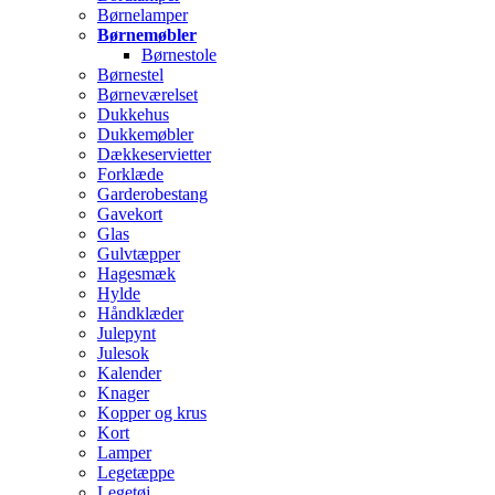
Børnelamper
Børnemøbler
Børnestole
Børnestel
Børneværelset
Dukkehus
Dukkemøbler
Dækkeservietter
Forklæde
Garderobestang
Gavekort
Glas
Gulvtæpper
Hagesmæk
Hylde
Håndklæder
Julepynt
Julesok
Kalender
Knager
Kopper og krus
Kort
Lamper
Legetæppe
Legetøj