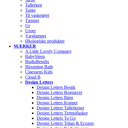
Tallerken
Taske
Til vasketøjet
Tæpper
Ur
Uroer
Væglamper
Økologiske produkter
MÆRKER
A Little Lovely Company
BabySleep
BudtzBendix
Blooming Bath
Claessens Kids
Cloud B
Design Letters
Design Letters Bestik
Design Letters Bogstaver
Design Letters Børn
Design Letters Kopper
Design Letters Tallerkener
Design Letters Termoflasker
Design Letters To Go
Design Letters Tritan & Ecozen