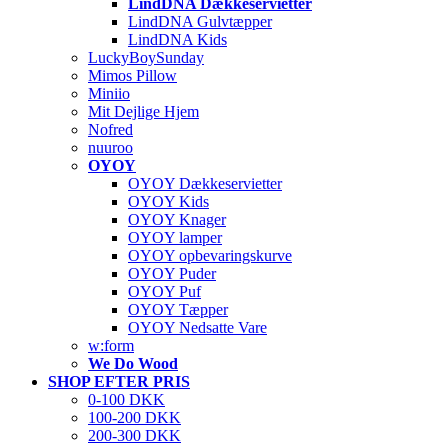
LindDNA Dækkeservietter
LindDNA Gulvtæpper
LindDNA Kids
LuckyBoySunday
Mimos Pillow
Miniio
Mit Dejlige Hjem
Nofred
nuuroo
OYOY
OYOY Dækkeservietter
OYOY Kids
OYOY Knager
OYOY lamper
OYOY opbevaringskurve
OYOY Puder
OYOY Puf
OYOY Tæpper
OYOY Nedsatte Vare
w:form
We Do Wood
SHOP EFTER PRIS
0-100 DKK
100-200 DKK
200-300 DKK