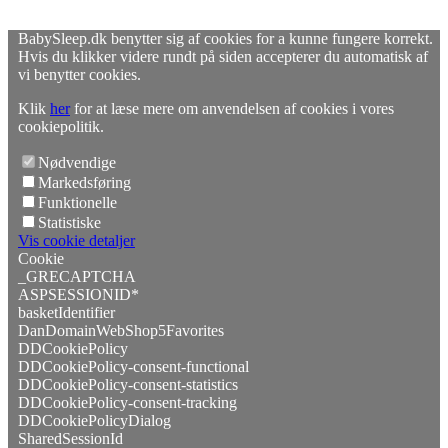
BabySleep.dk benytter sig af cookies for a kunne fungere korrekt.
Hvis du klikker videre rundt på siden accepterer du automatisk af
vi benytter cookies.
Klik
her
for at læse mere om anvendelsen af cookies i vores
cookiepolitik.
Nødvendige
Markedsføring
Funktionelle
Statistiske
Vis cookie detaljer
Cookie
_GRECAPTCHA
ASPSESSIONID*
basketIdentifier
DanDomainWebShop5Favorites
DDCookiePolicy
DDCookiePolicy-consent-functional
DDCookiePolicy-consent-statistics
DDCookiePolicy-consent-tracking
DDCookiePolicyDialog
SharedSessionId