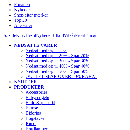
Forsiden
Nyheder
Shop efter mærker
Top 20
Alle varer
Forside
Kurv
Bestil
Nyheder
Tilbud
Vilkår
Profil
E-mail
NEDSATTE VARER
Nedsat med op til 15%
Nedsat med op til 20% - Spar 20%
Nedsat med op til 30% - Spar 30%
Nedsat med op til 40% - Spar 40%
Nedsat med op til 50% - Spar 50%
OUTLET SPAR OVER 50% RABAT
NYHEDER
PRODUKTER
Accessories
Babysengetøj
Bade & pusletid
Bamse
Bidering
Bogstaver
Bord
Bordlamper