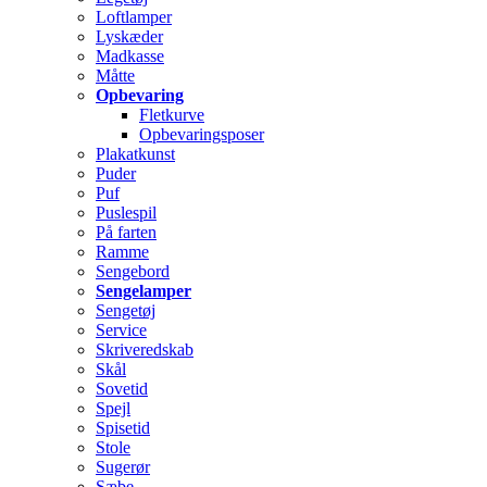
Loftlamper
Lyskæder
Madkasse
Måtte
Opbevaring
Fletkurve
Opbevaringsposer
Plakatkunst
Puder
Puf
Puslespil
På farten
Ramme
Sengebord
Sengelamper
Sengetøj
Service
Skriveredskab
Skål
Sovetid
Spejl
Spisetid
Stole
Sugerør
Sæbe