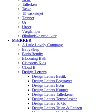
Tallerken
Taske
Til vasketøjet
Tæpper
Ur
Uroer
Væglamper
Økologiske produkter
MÆRKER
A Little Lovely Company
BabySleep
BudtzBendix
Blooming Bath
Claessens Kids
Cloud B
Design Letters
Design Letters Bestik
Design Letters Bogstaver
Design Letters Børn
Design Letters Kopper
Design Letters Tallerkener
Design Letters Termoflasker
Design Letters To Go
Design Letters Tritan & Ecozen