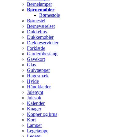
Børnelamper
Børnemøbler
Børnestole
Børnestel
Børneværelset
Dukkehus
Dukkemøbler
Dækkeservietter
Forklæde
Garderobestang
Gavekort
Glas
Gulvtæpper
Hagesmæk
Hylde
Håndklæder
Julepynt
Julesok
Kalender
Knager
Kopper og krus
Kort
Lamper
Legetæppe
Legetøj