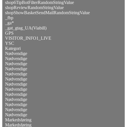
shop6TipBotFilterRandomStringValue
shopReviewRandomStringValue
shopShowBasketSendMailRandomStringValue
_fbp
_ga*
_gat_gtag_UA(Viabill)
GPS
VISITOR_INFO1_LIVE
YSC
Kategori
Nødvendige
Nødvendige
Nødvendige
Nødvendige
Nødvendige
Nødvendige
Nødvendige
Nødvendige
Nødvendige
Nødvendige
Nødvendige
Nødvendige
Nødvendige
Markedsføring
Markedsføring