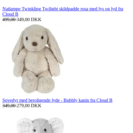
Natlampe Twinkling Twilight skildpadde rosa med lys og lyd fra
Cloud B
499,00
349,00
DKK
Sovedyr med beroligende lyde - Bubbly kanin fra Cloud B
349,00
279,00
DKK