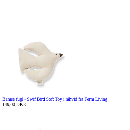
Bamse fugl - Swif Bird Soft Toy i råhvid fra Ferm Living
149,00
DKK