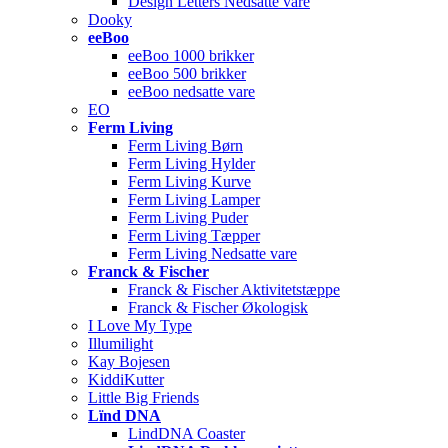
Design Letters Nedsatte vare
Dooky
eeBoo
eeBoo 1000 brikker
eeBoo 500 brikker
eeBoo nedsatte vare
EO
Ferm Living
Ferm Living Børn
Ferm Living Hylder
Ferm Living Kurve
Ferm Living Lamper
Ferm Living Puder
Ferm Living Tæpper
Ferm Living Nedsatte vare
Franck & Fischer
Franck & Fischer Aktivitetstæppe
Franck & Fischer Økologisk
I Love My Type
Illumilight
Kay Bojesen
KiddiKutter
Little Big Friends
Lïnd DNA
LindDNA Coaster