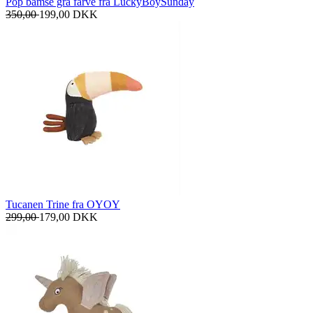
Pop bamse grå farve fra LuckyBoySunday
350,00
199,00
DKK
Tucanen Trine fra OYOY
299,00
179,00
DKK