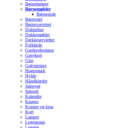
Børnelamper
Børnemøbler
Børnestole
Børnestel
Børneværelset
Dukkehus
Dukkemøbler
Dækkeservietter
Forklæde
Garderobestang
Gavekort
Glas
Gulvtæpper
Hagesmæk
Hylde
Håndklæder
Julepynt
Julesok
Kalender
Knager
Kopper og krus
Kort
Lamper
Legetæppe
Legetøj