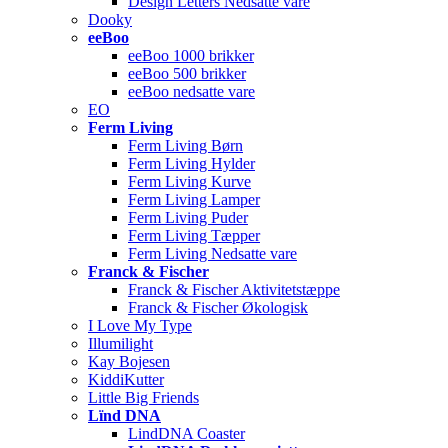
Design Letters Nedsatte vare
Dooky
eeBoo
eeBoo 1000 brikker
eeBoo 500 brikker
eeBoo nedsatte vare
EO
Ferm Living
Ferm Living Børn
Ferm Living Hylder
Ferm Living Kurve
Ferm Living Lamper
Ferm Living Puder
Ferm Living Tæpper
Ferm Living Nedsatte vare
Franck & Fischer
Franck & Fischer Aktivitetstæppe
Franck & Fischer Økologisk
I Love My Type
Illumilight
Kay Bojesen
KiddiKutter
Little Big Friends
Lïnd DNA
LindDNA Coaster