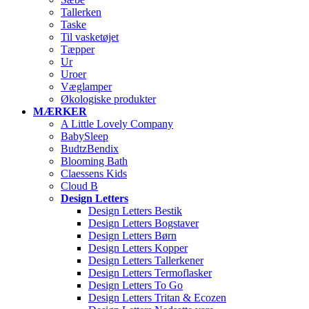
Tallerken
Taske
Til vasketøjet
Tæpper
Ur
Uroer
Væglamper
Økologiske produkter
MÆRKER
A Little Lovely Company
BabySleep
BudtzBendix
Blooming Bath
Claessens Kids
Cloud B
Design Letters
Design Letters Bestik
Design Letters Bogstaver
Design Letters Børn
Design Letters Kopper
Design Letters Tallerkener
Design Letters Termoflasker
Design Letters To Go
Design Letters Tritan & Ecozen