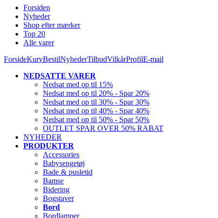
Forsiden
Nyheder
Shop efter mærker
Top 20
Alle varer
Forside
Kurv
Bestil
Nyheder
Tilbud
Vilkår
Profil
E-mail
NEDSATTE VARER
Nedsat med op til 15%
Nedsat med op til 20% - Spar 20%
Nedsat med op til 30% - Spar 30%
Nedsat med op til 40% - Spar 40%
Nedsat med op til 50% - Spar 50%
OUTLET SPAR OVER 50% RABAT
NYHEDER
PRODUKTER
Accessories
Babysengetøj
Bade & pusletid
Bamse
Bidering
Bogstaver
Bord
Bordlamper