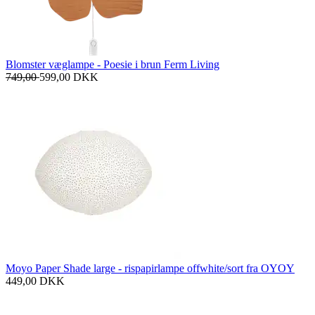
Blomster væglampe - Poesie i brun Ferm Living
749,00
599,00
DKK
Moyo Paper Shade large - rispapirlampe offwhite/sort fra OYOY
449,00
DKK