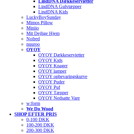
LindDNA Dækkeservietter
LindDNA Gulvtæpper
LindDNA Kids
LuckyBoySunday
Mimos Pillow
Miniio
Mit Dejlige Hjem
Nofred
nuuroo
OYOY
OYOY Dækkeservietter
OYOY Kids
OYOY Knager
OYOY lamper
OYOY opbevaringskurve
OYOY Puder
OYOY Puf
OYOY Tæpper
OYOY Nedsatte Vare
w:form
We Do Wood
SHOP EFTER PRIS
0-100 DKK
100-200 DKK
200-300 DKK