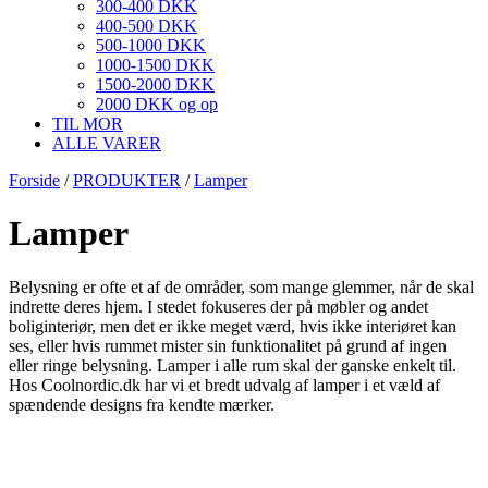
300-400 DKK
400-500 DKK
500-1000 DKK
1000-1500 DKK
1500-2000 DKK
2000 DKK og op
TIL MOR
ALLE VARER
Forside
/
PRODUKTER
/
Lamper
Lamper
Belysning er ofte et af de områder, som mange glemmer, når de skal
indrette deres hjem. I stedet fokuseres der på møbler og andet
boliginteriør, men det er ikke meget værd, hvis ikke interiøret kan
ses, eller hvis rummet mister sin funktionalitet på grund af ingen
eller ringe belysning. Lamper i alle rum skal der ganske enkelt til.
Hos Coolnordic.dk har vi et bredt udvalg af lamper i et væld af
spændende designs fra kendte mærker.