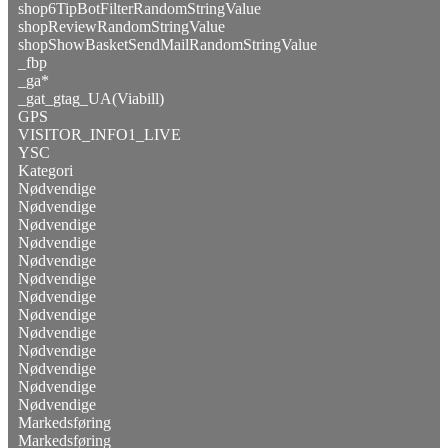
shop6TipBotFilterRandomStringValue
shopReviewRandomStringValue
shopShowBasketSendMailRandomStringValue
_fbp
_ga*
_gat_gtag_UA(Viabill)
GPS
VISITOR_INFO1_LIVE
YSC
Kategori
Nødvendige
Nødvendige
Nødvendige
Nødvendige
Nødvendige
Nødvendige
Nødvendige
Nødvendige
Nødvendige
Nødvendige
Nødvendige
Nødvendige
Nødvendige
Markedsføring
Markedsføring