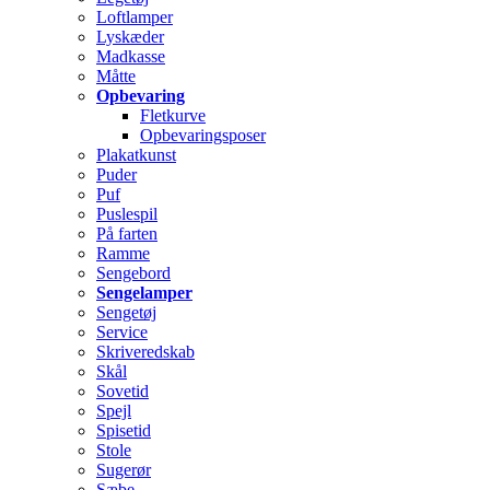
Loftlamper
Lyskæder
Madkasse
Måtte
Opbevaring
Fletkurve
Opbevaringsposer
Plakatkunst
Puder
Puf
Puslespil
På farten
Ramme
Sengebord
Sengelamper
Sengetøj
Service
Skriveredskab
Skål
Sovetid
Spejl
Spisetid
Stole
Sugerør
Sæbe