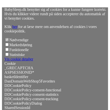
BabySleep.dk benytter sig af cookies for a kunne fungere korrekt.
Hvis du klikker videre rundt på siden accepterer du automatisk af
vi benytter cookies.
Klik
her
for at læse mere om anvendelsen af cookies i vores
cookiepolitik.
Nødvendige
Markedsføring
Funktionelle
Statistiske
Vis cookie detaljer
Cookie
_GRECAPTCHA
ASPSESSIONID*
basketIdentifier
DanDomainWebShop5Favorites
DDCookiePolicy
DDCookiePolicy-consent-functional
DDCookiePolicy-consent-statistics
DDCookiePolicy-consent-tracking
DDCookiePolicyDialog
SharedSessionId