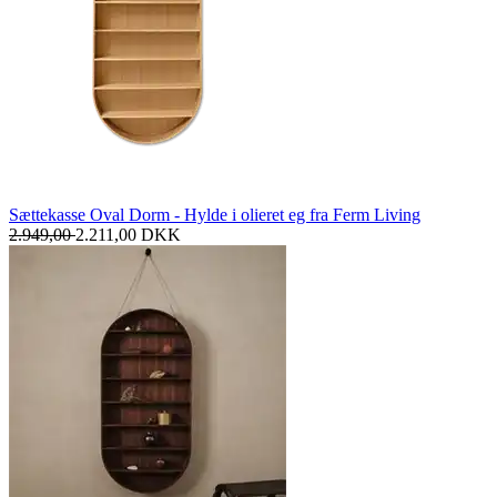
Sættekasse Oval Dorm - Hylde i olieret eg fra Ferm Living
2.949,00
2.211,00
DKK