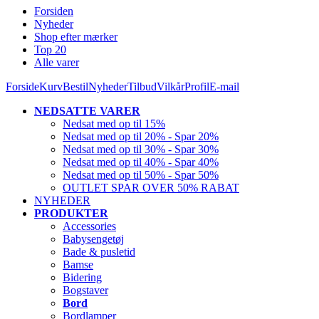
Forsiden
Nyheder
Shop efter mærker
Top 20
Alle varer
Forside
Kurv
Bestil
Nyheder
Tilbud
Vilkår
Profil
E-mail
NEDSATTE VARER
Nedsat med op til 15%
Nedsat med op til 20% - Spar 20%
Nedsat med op til 30% - Spar 30%
Nedsat med op til 40% - Spar 40%
Nedsat med op til 50% - Spar 50%
OUTLET SPAR OVER 50% RABAT
NYHEDER
PRODUKTER
Accessories
Babysengetøj
Bade & pusletid
Bamse
Bidering
Bogstaver
Bord
Bordlamper