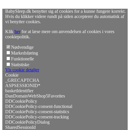
BabySleep.dk benytter sig af cookies for a kunne fungere korrekt.
Hvis du klikker videre rundt på siden accepterer du automatisk af
vi benytter cookies.
Klik
her
for at læse mere om anvendelsen af cookies i vores
cookiepolitik.
Nødvendige
Markedsføring
Funktionelle
Statistiske
Vis cookie detaljer
Cookie
_GRECAPTCHA
ASPSESSIONID*
basketIdentifier
DanDomainWebShop5Favorites
DDCookiePolicy
DDCookiePolicy-consent-functional
DDCookiePolicy-consent-statistics
DDCookiePolicy-consent-tracking
DDCookiePolicyDialog
SharedSessionId