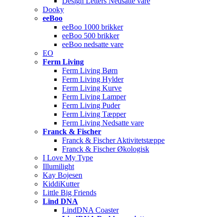
Design Letters Nedsatte vare
Dooky
eeBoo
eeBoo 1000 brikker
eeBoo 500 brikker
eeBoo nedsatte vare
EO
Ferm Living
Ferm Living Børn
Ferm Living Hylder
Ferm Living Kurve
Ferm Living Lamper
Ferm Living Puder
Ferm Living Tæpper
Ferm Living Nedsatte vare
Franck & Fischer
Franck & Fischer Aktivitetstæppe
Franck & Fischer Økologisk
I Love My Type
Illumilight
Kay Bojesen
KiddiKutter
Little Big Friends
Lïnd DNA
LindDNA Coaster