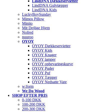
LindDNA Dækkeservietter
LindDNA Gulvtæpper
LindDNA Kids
LuckyBoySunday
Mimos Pillow
Miniio
Mit Dejlige Hjem
Nofred
nuuroo
OYOY
OYOY Dækkeservietter
OYOY Kids
OYOY Knager
OYOY lamper
OYOY opbevaringskurve
OYOY Puder
OYOY Puf
OYOY Tæpper
OYOY Nedsatte Vare
w:form
We Do Wood
SHOP EFTER PRIS
0-100 DKK
100-200 DKK
200-300 DKK