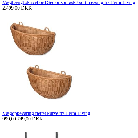
Væghængt skrivebord Sector sort ask / sort messing fra Ferm Living
2.499,00
DKK
Vægopbevaring flettet kurve fra Ferm Living
999,00
749,00
DKK