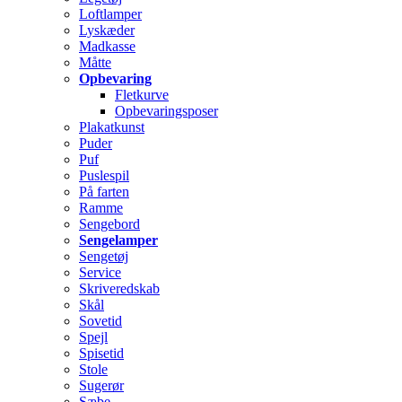
Loftlamper
Lyskæder
Madkasse
Måtte
Opbevaring
Fletkurve
Opbevaringsposer
Plakatkunst
Puder
Puf
Puslespil
På farten
Ramme
Sengebord
Sengelamper
Sengetøj
Service
Skriveredskab
Skål
Sovetid
Spejl
Spisetid
Stole
Sugerør
Sæbe