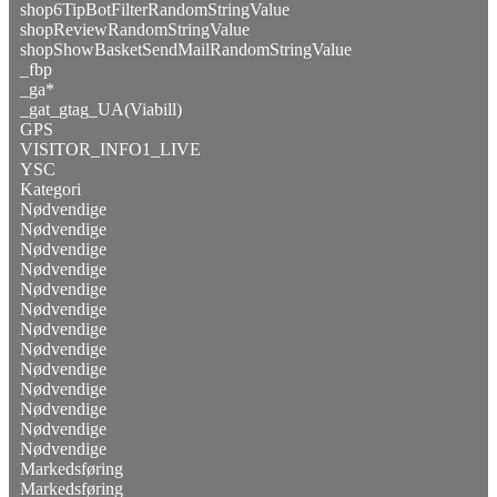
shop6TipBotFilterRandomStringValue
shopReviewRandomStringValue
shopShowBasketSendMailRandomStringValue
_fbp
_ga*
_gat_gtag_UA(Viabill)
GPS
VISITOR_INFO1_LIVE
YSC
Kategori
Nødvendige
Nødvendige
Nødvendige
Nødvendige
Nødvendige
Nødvendige
Nødvendige
Nødvendige
Nødvendige
Nødvendige
Nødvendige
Nødvendige
Nødvendige
Markedsføring
Markedsføring