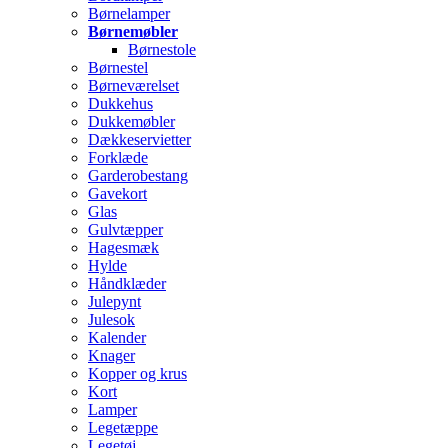
Børnelamper
Børnemøbler
Børnestole
Børnestel
Børneværelset
Dukkehus
Dukkemøbler
Dækkeservietter
Forklæde
Garderobestang
Gavekort
Glas
Gulvtæpper
Hagesmæk
Hylde
Håndklæder
Julepynt
Julesok
Kalender
Knager
Kopper og krus
Kort
Lamper
Legetæppe
Legetøj