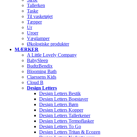
Tallerken
Taske
Til vasketøjet
Tæpper
Ur
Uroer
Væglamper
Økologiske produkter
MÆRKER
A Little Lovely Company
BabySleep
BudtzBendix
Blooming Bath
Claessens Kids
Cloud B
Design Letters
Design Letters Bestik
Design Letters Bogstaver
Design Letters Børn
Design Letters Kopper
Design Letters Tallerkener
Design Letters Termoflasker
Design Letters To Go
Design Letters Tritan & Ecozen