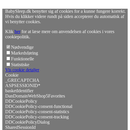
BabySleep.dk benytter sig af cookies for a kunne fungere korrekt.
Hvis du klikker videre rundt på siden accepterer du automatisk af
vi benytter cookies.
Klik
her
for at læse mere om anvendelsen af cookies i vores
cookiepolitik.
Nødvendige
Markedsføring
Funktionelle
Statistiske
Vis cookie detaljer
Cookie
_GRECAPTCHA
ASPSESSIONID*
basketIdentifier
DanDomainWebShop5Favorites
DDCookiePolicy
DDCookiePolicy-consent-functional
DDCookiePolicy-consent-statistics
DDCookiePolicy-consent-tracking
DDCookiePolicyDialog
SharedSessionId