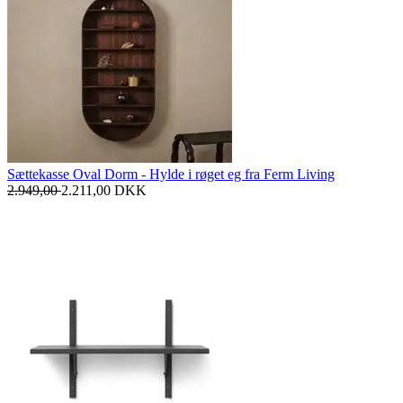
Sættekasse Oval Dorm - Hylde i røget eg fra Ferm Living
2.949,00
2.211,00
DKK