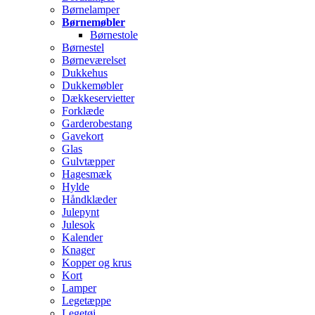
Børnelamper
Børnemøbler
Børnestole
Børnestel
Børneværelset
Dukkehus
Dukkemøbler
Dækkeservietter
Forklæde
Garderobestang
Gavekort
Glas
Gulvtæpper
Hagesmæk
Hylde
Håndklæder
Julepynt
Julesok
Kalender
Knager
Kopper og krus
Kort
Lamper
Legetæppe
Legetøj