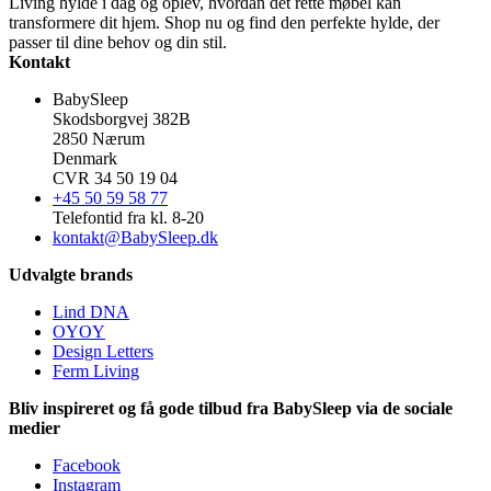
Living hylde i dag og oplev, hvordan det rette møbel kan
transformere dit hjem. Shop nu og find den perfekte hylde, der
passer til dine behov og din stil.
Kontakt
BabySleep
Skodsborgvej 382B
2850 Nærum
Denmark
CVR 34 50 19 04
+45 50 59 58 77
Telefontid fra kl. 8-20
kontakt@BabySleep.dk
Udvalgte brands
Lind DNA
OYOY
Design Letters
Ferm Living
Bliv inspireret og få gode tilbud fra BabySleep via de sociale
medier
Facebook
Instagram