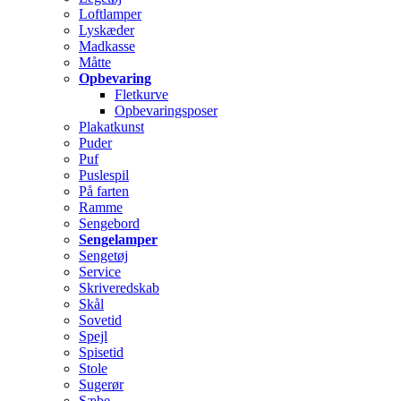
Loftlamper
Lyskæder
Madkasse
Måtte
Opbevaring
Fletkurve
Opbevaringsposer
Plakatkunst
Puder
Puf
Puslespil
På farten
Ramme
Sengebord
Sengelamper
Sengetøj
Service
Skriveredskab
Skål
Sovetid
Spejl
Spisetid
Stole
Sugerør
Sæbe