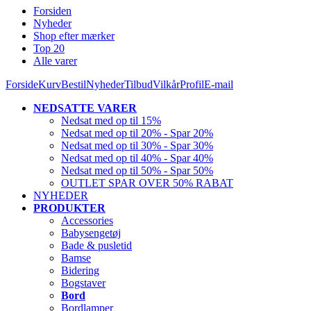
Forsiden
Nyheder
Shop efter mærker
Top 20
Alle varer
Forside
Kurv
Bestil
Nyheder
Tilbud
Vilkår
Profil
E-mail
NEDSATTE VARER
Nedsat med op til 15%
Nedsat med op til 20% - Spar 20%
Nedsat med op til 30% - Spar 30%
Nedsat med op til 40% - Spar 40%
Nedsat med op til 50% - Spar 50%
OUTLET SPAR OVER 50% RABAT
NYHEDER
PRODUKTER
Accessories
Babysengetøj
Bade & pusletid
Bamse
Bidering
Bogstaver
Bord
Bordlamper