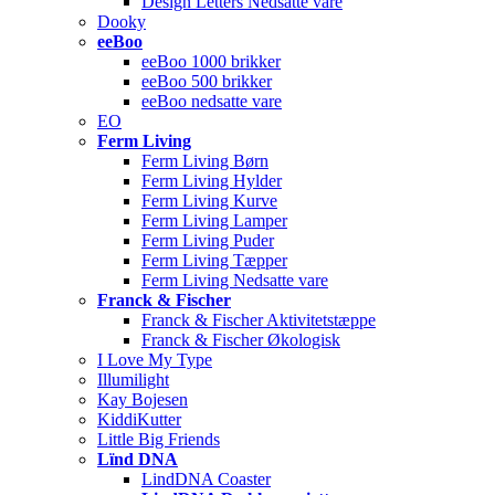
Design Letters Nedsatte vare
Dooky
eeBoo
eeBoo 1000 brikker
eeBoo 500 brikker
eeBoo nedsatte vare
EO
Ferm Living
Ferm Living Børn
Ferm Living Hylder
Ferm Living Kurve
Ferm Living Lamper
Ferm Living Puder
Ferm Living Tæpper
Ferm Living Nedsatte vare
Franck & Fischer
Franck & Fischer Aktivitetstæppe
Franck & Fischer Økologisk
I Love My Type
Illumilight
Kay Bojesen
KiddiKutter
Little Big Friends
Lïnd DNA
LindDNA Coaster