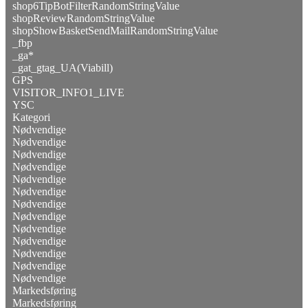
shop6TipBotFilterRandomStringValue
shopReviewRandomStringValue
shopShowBasketSendMailRandomStringValue
_fbp
_ga*
_gat_gtag_UA(Viabill)
GPS
VISITOR_INFO1_LIVE
YSC
Kategori
Nødvendige
Nødvendige
Nødvendige
Nødvendige
Nødvendige
Nødvendige
Nødvendige
Nødvendige
Nødvendige
Nødvendige
Nødvendige
Nødvendige
Nødvendige
Markedsføring
Markedsføring