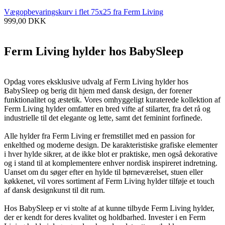
Vægopbevaringskurv i flet 75x25 fra Ferm Living
999,00
DKK
Ferm Living hylder hos BabySleep
Opdag vores eksklusive udvalg af Ferm Living hylder hos
BabySleep og berig dit hjem med dansk design, der forener
funktionalitet og æstetik. Vores omhyggeligt kuraterede kollektion af
Ferm Living hylder omfatter en bred vifte af stilarter, fra det rå og
industrielle til det elegante og lette, samt det feminint forfinede.
Alle hylder fra Ferm Living er fremstillet med en passion for
enkelthed og moderne design. De karakteristiske grafiske elementer
i hver hylde sikrer, at de ikke blot er praktiske, men også dekorative
og i stand til at komplementere enhver nordisk inspireret indretning.
Uanset om du søger efter en hylde til børneværelset, stuen eller
køkkenet, vil vores sortiment af Ferm Living hylder tilføje et touch
af dansk designkunst til dit rum.
Hos BabySleep er vi stolte af at kunne tilbyde Ferm Living hylder,
der er kendt for deres kvalitet og holdbarhed. Invester i en Ferm