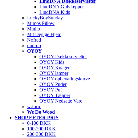
LindDNA Dækkeservietter
LindDNA Gulvtæpper
LindDNA Kids
LuckyBoySunday
Mimos Pillow
Miniio
Mit Dejlige Hjem
Nofred
nuuroo
OYOY
OYOY Dækkeservietter
OYOY Kids
OYOY Knager
OYOY lamper
OYOY opbevaringskurve
OYOY Puder
OYOY Puf
OYOY Tæpper
OYOY Nedsatte Vare
w:form
We Do Wood
SHOP EFTER PRIS
0-100 DKK
100-200 DKK
200-300 DKK