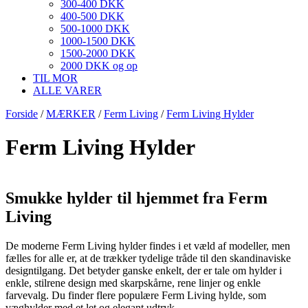
300-400 DKK
400-500 DKK
500-1000 DKK
1000-1500 DKK
1500-2000 DKK
2000 DKK og op
TIL MOR
ALLE VARER
Forside
/
MÆRKER
/
Ferm Living
/
Ferm Living Hylder
Ferm Living Hylder
Smukke hylder til hjemmet fra Ferm
Living
De moderne Ferm Living hylder findes i et væld af modeller, men
fælles for alle er, at de trækker tydelige tråde til den skandinaviske
designtilgang. Det betyder ganske enkelt, der er tale om hylder i
enkle, stilrene design med skarpskårne, rene linjer og enkle
farvevalg. Du finder flere populære Ferm Living hylde, som
væghylder med et let og elegant udtryk.