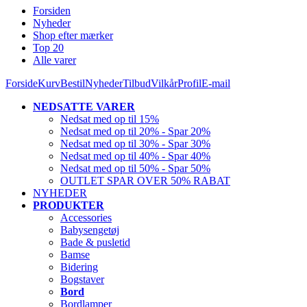
Forsiden
Nyheder
Shop efter mærker
Top 20
Alle varer
Forside
Kurv
Bestil
Nyheder
Tilbud
Vilkår
Profil
E-mail
NEDSATTE VARER
Nedsat med op til 15%
Nedsat med op til 20% - Spar 20%
Nedsat med op til 30% - Spar 30%
Nedsat med op til 40% - Spar 40%
Nedsat med op til 50% - Spar 50%
OUTLET SPAR OVER 50% RABAT
NYHEDER
PRODUKTER
Accessories
Babysengetøj
Bade & pusletid
Bamse
Bidering
Bogstaver
Bord
Bordlamper