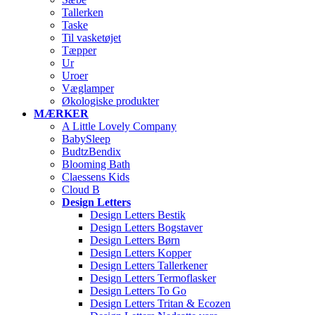
Tallerken
Taske
Til vasketøjet
Tæpper
Ur
Uroer
Væglamper
Økologiske produkter
MÆRKER
A Little Lovely Company
BabySleep
BudtzBendix
Blooming Bath
Claessens Kids
Cloud B
Design Letters
Design Letters Bestik
Design Letters Bogstaver
Design Letters Børn
Design Letters Kopper
Design Letters Tallerkener
Design Letters Termoflasker
Design Letters To Go
Design Letters Tritan & Ecozen