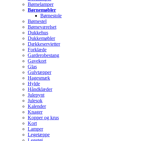
Børnelamper
Børnemøbler
Børnestole
Børnestel
Børneværelset
Dukkehus
Dukkemøbler
Dækkeservietter
Forklæde
Garderobestang
Gavekort
Glas
Gulvtæpper
Hagesmæk
Hylde
Håndklæder
Julepynt
Julesok
Kalender
Knager
Kopper og krus
Kort
Lamper
Legetæppe
Legetøj