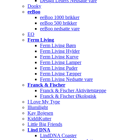
Design Letters Nedsatte vare
Dooky
eeBoo
eeBoo 1000 brikker
eeBoo 500 brikker
eeBoo nedsatte vare
EO
Ferm Living
Ferm Living Børn
Ferm Living Hylder
Ferm Living Kurve
Ferm Living Lamper
Ferm Living Puder
Ferm Living Tæpper
Ferm Living Nedsatte vare
Franck & Fischer
Franck & Fischer Aktivitetstæppe
Franck & Fischer Økologisk
I Love My Type
Illumilight
Kay Bojesen
KiddiKutter
Little Big Friends
Lïnd DNA
LindDNA Coaster