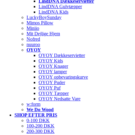
LindDNA Dækkeservietter
LindDNA Gulvtæpper
LindDNA Kids
LuckyBoySunday
Mimos Pillow
Miniio
Mit Dejlige Hjem
Nofred
nuuroo
OYOY
OYOY Dækkeservietter
OYOY Kids
OYOY Knager
OYOY lamper
OYOY opbevaringskurve
OYOY Puder
OYOY Puf
OYOY Tæpper
OYOY Nedsatte Vare
w:form
We Do Wood
SHOP EFTER PRIS
0-100 DKK
100-200 DKK
200-300 DKK