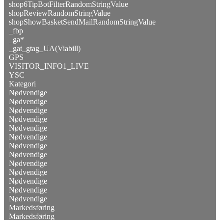
shop6TipBotFilterRandomStringValue
shopReviewRandomStringValue
shopShowBasketSendMailRandomStringValue
_fbp
_ga*
_gat_gtag_UA(Viabill)
GPS
VISITOR_INFO1_LIVE
YSC
Kategori
Nødvendige
Nødvendige
Nødvendige
Nødvendige
Nødvendige
Nødvendige
Nødvendige
Nødvendige
Nødvendige
Nødvendige
Nødvendige
Nødvendige
Nødvendige
Markedsføring
Markedsføring