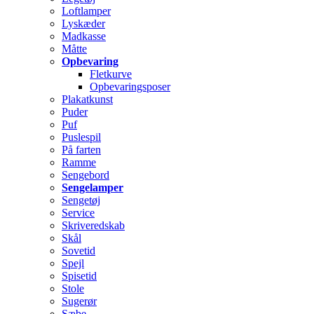
Loftlamper
Lyskæder
Madkasse
Måtte
Opbevaring
Fletkurve
Opbevaringsposer
Plakatkunst
Puder
Puf
Puslespil
På farten
Ramme
Sengebord
Sengelamper
Sengetøj
Service
Skriveredskab
Skål
Sovetid
Spejl
Spisetid
Stole
Sugerør
Sæbe