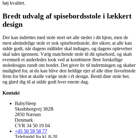
høj kvalitet.
Bredt udvalg af spisebordsstole i lækkert
design
Der kan indrettes med stole stort set alle steder i dit hjem, men de
mest almindelige stole er nok spisebordsstole, der sikrer, at alle kan
sidde godt, når dagens måltider skal indtages, og dagens oplevelser
skal tales igennem. Vælg matchende stole til dit spisebord, og skab
eventuelt et anderledes look ved at kombinere flere forskellige
stoledesigns rundt om bordet. Det giver liv til indretningen og skaber
mulighed for, at du kan blive den heldige ejer af alle dine favoritstole
frem for blot at skulle vælge stole i ét design. Bestil dine stole her,
og glæd dig til at sidde godt hver eneste dag.
Kontakt
BabySleep
Skodsborgvej 382B
2850 Nærum
Denmark
CVR 34 50 19 04
+45 50 59 58 77
Telefontid fra kl. 8-20