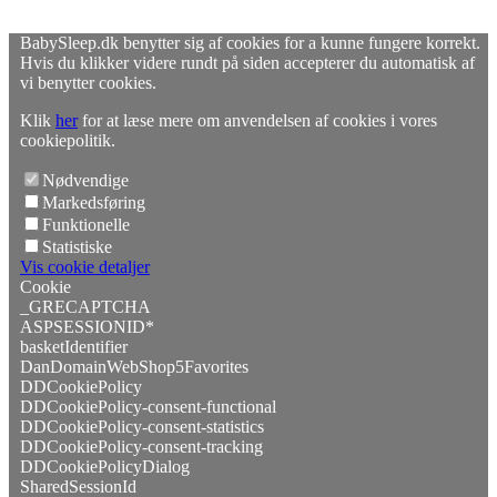
BabySleep.dk benytter sig af cookies for a kunne fungere korrekt.
Hvis du klikker videre rundt på siden accepterer du automatisk af
vi benytter cookies.
Klik
her
for at læse mere om anvendelsen af cookies i vores
cookiepolitik.
Nødvendige
Markedsføring
Funktionelle
Statistiske
Vis cookie detaljer
Cookie
_GRECAPTCHA
ASPSESSIONID*
basketIdentifier
DanDomainWebShop5Favorites
DDCookiePolicy
DDCookiePolicy-consent-functional
DDCookiePolicy-consent-statistics
DDCookiePolicy-consent-tracking
DDCookiePolicyDialog
SharedSessionId