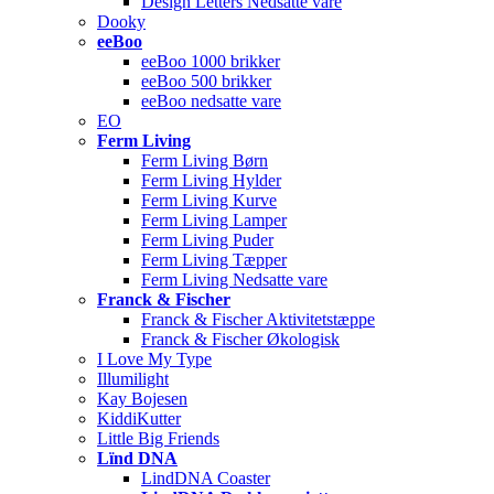
Design Letters Nedsatte vare
Dooky
eeBoo
eeBoo 1000 brikker
eeBoo 500 brikker
eeBoo nedsatte vare
EO
Ferm Living
Ferm Living Børn
Ferm Living Hylder
Ferm Living Kurve
Ferm Living Lamper
Ferm Living Puder
Ferm Living Tæpper
Ferm Living Nedsatte vare
Franck & Fischer
Franck & Fischer Aktivitetstæppe
Franck & Fischer Økologisk
I Love My Type
Illumilight
Kay Bojesen
KiddiKutter
Little Big Friends
Lïnd DNA
LindDNA Coaster