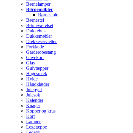
Børnelamper
Børnemøbler
Børnestole
Børnestel
Børneværelset
Dukkehus
Dukkemøbler
Dækkeservietter
Forklæde
Garderobestang
Gavekort
Glas
Gulvtæpper
Hagesmæk
Hylde
Håndklæder
Julepynt
Julesok
Kalender
Knager
Kopper og krus
Kort
Lamper
Legetæppe
Legetøj