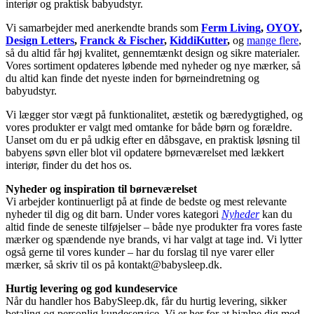
interiør og praktisk babyudstyr.
Vi samarbejder med anerkendte brands som
Ferm Living
,
OYOY
,
Design Letters
,
Franck & Fischer
,
KiddiKutter
,
og
mange flere
,
så du altid får høj kvalitet, gennemtænkt design og sikre materialer.
Vores sortiment opdateres løbende med nyheder og nye mærker, så
du altid kan finde det nyeste inden for børneindretning og
babyudstyr.
Vi lægger stor vægt på funktionalitet, æstetik og bæredygtighed, og
vores produkter er valgt med omtanke for både børn og forældre.
Uanset om du er på udkig efter en dåbsgave, en praktisk løsning til
babyens søvn eller blot vil opdatere børneværelset med lækkert
interiør, finder du det hos os.
Nyheder og inspiration til børneværelset
Vi arbejder kontinuerligt på at finde de bedste og mest relevante
nyheder til dig og dit barn. Under vores kategori
Nyheder
kan du
altid finde de seneste tilføjelser – både nye produkter fra vores faste
mærker og spændende nye brands, vi har valgt at tage ind. Vi lytter
også gerne til vores kunder – har du forslag til nye varer eller
mærker, så skriv til os på
kontakt@babysleep.dk
.
Hurtig levering og god kundeservice
Når du handler hos BabySleep.dk, får du hurtig levering, sikker
betaling og personlig kundeservice. Vi er her for at hjælpe dig med