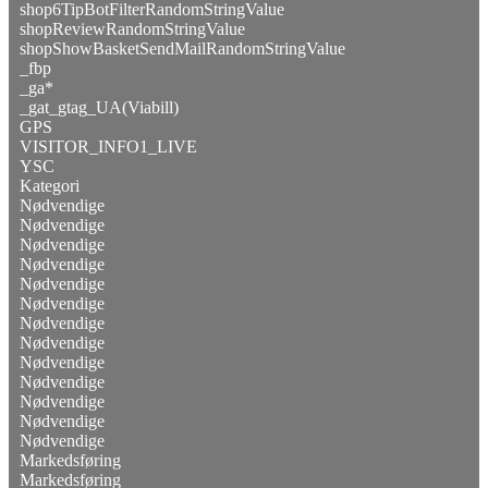
shop6TipBotFilterRandomStringValue
shopReviewRandomStringValue
shopShowBasketSendMailRandomStringValue
_fbp
_ga*
_gat_gtag_UA(Viabill)
GPS
VISITOR_INFO1_LIVE
YSC
Kategori
Nødvendige
Nødvendige
Nødvendige
Nødvendige
Nødvendige
Nødvendige
Nødvendige
Nødvendige
Nødvendige
Nødvendige
Nødvendige
Nødvendige
Nødvendige
Markedsføring
Markedsføring