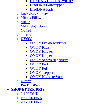
LindDNA Dækkeservietter
LindDNA Gulvtæpper
LindDNA Kids
LuckyBoySunday
Mimos Pillow
Miniio
Mit Dejlige Hjem
Nofred
nuuroo
OYOY
OYOY Dækkeservietter
OYOY Kids
OYOY Knager
OYOY lamper
OYOY opbevaringskurve
OYOY Puder
OYOY Puf
OYOY Tæpper
OYOY Nedsatte Vare
w:form
We Do Wood
SHOP EFTER PRIS
0-100 DKK
100-200 DKK
200-300 DKK