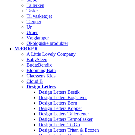
Tallerken
Taske
Til vasketøjet
Tæpper
Ur
Uroer
Væglamper
Økologiske produkter
MÆRKER
A Little Lovely Company
BabySleep
BudtzBendix
Blooming Bath
Claessens Kids
Cloud B
Design Letters
Design Letters Bestik
Design Letters Bogstaver
Design Letters Børn
Design Letters Kopper
Design Letters Tallerkener
Design Letters Termoflasker
Design Letters To Go
Design Letters Tritan & Ecozen