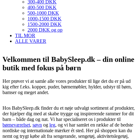
300-400 DKK
400-500 DKK
500-1000 DKK
1000-1500 DKK
1500-2000 DKK
2000 DKK og op
TIL MOR
ALLE VARER
Velkommen til BabySleep.dk – din online
butik med fokus på børn
Her prøver vi at samle alle vores produkter til lige det du er på ud
kig efter f.eks. kopper, puder, børnemøbler, hylder, udstyr til børn,
bamser og meget andet.
Hos BabySleep.dk finder du et nøje udvalgt sortiment af produkter,
der hjælper dig med at skabe trygge og inspirerende rammer for dit
barn – både dag og nat. Vi har specialiseret os i produkter til
børneværelset
,
søvn
og
leg
, og vi har samlet en række af de bedste
nordiske og internationale mærker ét sted. Her på shoppen kan du
nemt og trygt købe alt fra sengerande, sengetøj, aktivitetslegetøj,