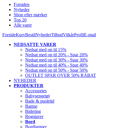
Forsiden
Nyheder
Shop efter mærker
Top 20
Alle varer
Forside
Kurv
Bestil
Nyheder
Tilbud
Vilkår
Profil
E-mail
NEDSATTE VARER
Nedsat med op til 15%
Nedsat med op til 20% - Spar 20%
Nedsat med op til 30% - Spar 30%
Nedsat med op til 40% - Spar 40%
Nedsat med op til 50% - Spar 50%
OUTLET SPAR OVER 50% RABAT
NYHEDER
PRODUKTER
Accessories
Babysengetøj
Bade & pusletid
Bamse
Bidering
Bogstaver
Bord
Bordlamper