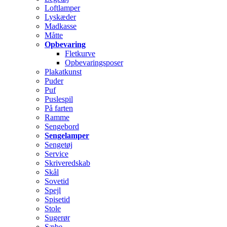
Loftlamper
Lyskæder
Madkasse
Måtte
Opbevaring
Fletkurve
Opbevaringsposer
Plakatkunst
Puder
Puf
Puslespil
På farten
Ramme
Sengebord
Sengelamper
Sengetøj
Service
Skriveredskab
Skål
Sovetid
Spejl
Spisetid
Stole
Sugerør
Sæbe