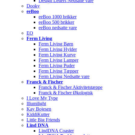
Design Letters Nedsatte vare
Dooky
eeBoo
eeBoo 1000 brikker
eeBoo 500 brikker
eeBoo nedsatte vare
EO
Ferm Living
Ferm Living Børn
Ferm Living Hylder
Ferm Living Kurve
Ferm Living Lamper
Ferm Living Puder
Ferm Living Tæpper
Ferm Living Nedsatte vare
Franck & Fischer
Franck & Fischer Aktivitetstæppe
Franck & Fischer Økologisk
I Love My Type
Illumilight
Kay Bojesen
KiddiKutter
Little Big Friends
Lïnd DNA
LindDNA Coaster