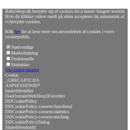
BabySleep.dk benytter sig af cookies for a kunne fungere korrekt.
Hvis du klikker videre rundt på siden accepterer du automatisk af
vi benytter cookies.
Klik
her
for at læse mere om anvendelsen af cookies i vores
cookiepolitik.
Nødvendige
Markedsføring
Funktionelle
Statistiske
Vis cookie detaljer
Cookie
_GRECAPTCHA
ASPSESSIONID*
basketIdentifier
DanDomainWebShop5Favorites
DDCookiePolicy
DDCookiePolicy-consent-functional
DDCookiePolicy-consent-statistics
DDCookiePolicy-consent-tracking
DDCookiePolicyDialog
SharedSessionId