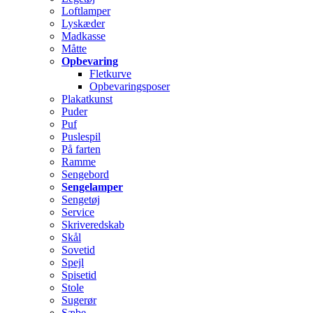
Loftlamper
Lyskæder
Madkasse
Måtte
Opbevaring
Fletkurve
Opbevaringsposer
Plakatkunst
Puder
Puf
Puslespil
På farten
Ramme
Sengebord
Sengelamper
Sengetøj
Service
Skriveredskab
Skål
Sovetid
Spejl
Spisetid
Stole
Sugerør
Sæbe