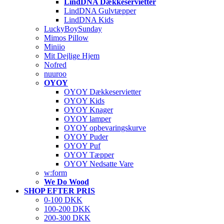
LindDNA Dækkeservietter
LindDNA Gulvtæpper
LindDNA Kids
LuckyBoySunday
Mimos Pillow
Miniio
Mit Dejlige Hjem
Nofred
nuuroo
OYOY
OYOY Dækkeservietter
OYOY Kids
OYOY Knager
OYOY lamper
OYOY opbevaringskurve
OYOY Puder
OYOY Puf
OYOY Tæpper
OYOY Nedsatte Vare
w:form
We Do Wood
SHOP EFTER PRIS
0-100 DKK
100-200 DKK
200-300 DKK