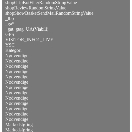
shop6TipBotFilterRandomStringValue
shopReviewRandomStringValue
shopShowBasketSendMailRandomStringValue
_fbp
_ga*
_gat_gtag_UA(Viabill)
GPS
VISITOR_INFO1_LIVE
YSC
Kategori
Nødvendige
Nødvendige
Nødvendige
Nødvendige
Nødvendige
Nødvendige
Nødvendige
Nødvendige
Nødvendige
Nødvendige
Nødvendige
Nødvendige
Nødvendige
Markedsføring
Markedsføring