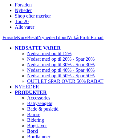
Forsiden
Nyheder
Shop efter mærker
Top 20
Alle varer
Forside
Kurv
Bestil
Nyheder
Tilbud
Vilkår
Profil
E-mail
NEDSATTE VARER
Nedsat med op til 15%
Nedsat med op til 20% - Spar 20%
Nedsat med op til 30% - Spar 30%
Nedsat med op til 40% - Spar 40%
Nedsat med op til 50% - Spar 50%
OUTLET SPAR OVER 50% RABAT
NYHEDER
PRODUKTER
Accessories
Babysengetøj
Bade & pusletid
Bamse
Bidering
Bogstaver
Bord
Bordlamper