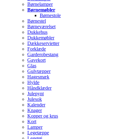
Børnelamper
Børnemøbler
Børnestole
Børnestel
Børneværelset
Dukkehus
Dukkemøbler
Dækkeservietter
Forklæde
Garderobestang
Gavekort
Glas
Gulvtæpper
Hagesmæk
Hylde
Håndklæder
Julepynt
Julesok
Kalender
Knager
Kopper og krus
Kort
Lamper
Legetæppe
Legetøj