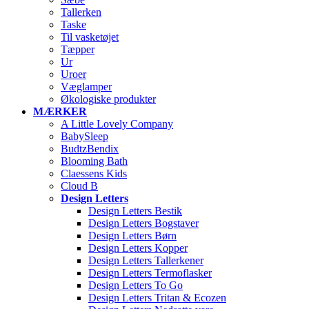
Tallerken
Taske
Til vasketøjet
Tæpper
Ur
Uroer
Væglamper
Økologiske produkter
MÆRKER
A Little Lovely Company
BabySleep
BudtzBendix
Blooming Bath
Claessens Kids
Cloud B
Design Letters
Design Letters Bestik
Design Letters Bogstaver
Design Letters Børn
Design Letters Kopper
Design Letters Tallerkener
Design Letters Termoflasker
Design Letters To Go
Design Letters Tritan & Ecozen