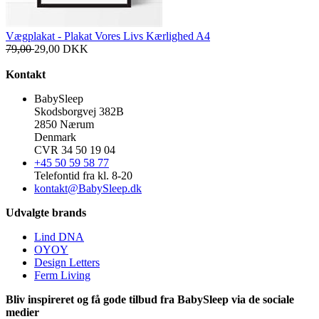
Vægplakat - Plakat Vores Livs Kærlighed A4
79,00
29,00
DKK
Kontakt
BabySleep
Skodsborgvej 382B
2850 Nærum
Denmark
CVR 34 50 19 04
+45 50 59 58 77
Telefontid fra kl. 8-20
kontakt@BabySleep.dk
Udvalgte brands
Lind DNA
OYOY
Design Letters
Ferm Living
Bliv inspireret og få gode tilbud fra BabySleep via de sociale
medier