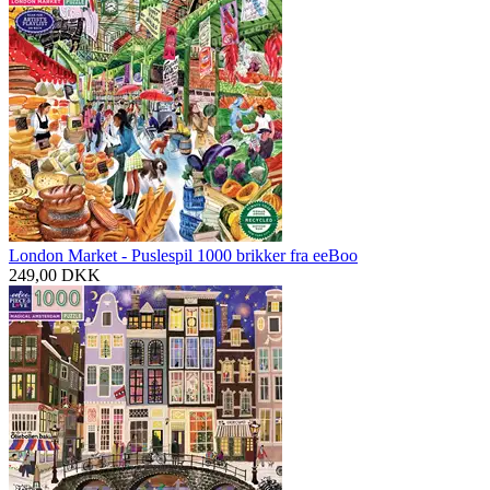
London Market - Puslespil 1000 brikker fra eeBoo
249,00
DKK