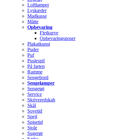
Loftlamper
Lyskæder
Madkasse
Måtte
Opbevaring
Fletkurve
Opbevaringsposer
Plakatkunst
Puder
Puf
Puslespil
På farten
Ramme
Sengebord
Sengelamper
Sengetøj
Service
Skriveredskab
Skål
Sovetid
Spejl
Spisetid
Stole
Sugerør
Sæbe