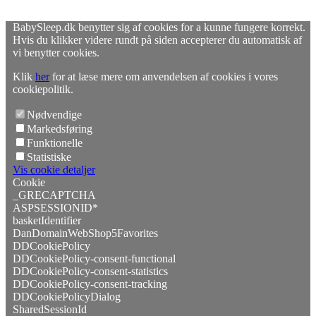
BabySleep.dk benytter sig af cookies for a kunne fungere korrekt.
Hvis du klikker videre rundt på siden accepterer du automatisk af
vi benytter cookies.
Klik
her
for at læse mere om anvendelsen af cookies i vores
cookiepolitik.
Nødvendige
Markedsføring
Funktionelle
Statistiske
Vis cookie detaljer
Cookie
_GRECAPTCHA
ASPSESSIONID*
basketIdentifier
DanDomainWebShop5Favorites
DDCookiePolicy
DDCookiePolicy-consent-functional
DDCookiePolicy-consent-statistics
DDCookiePolicy-consent-tracking
DDCookiePolicyDialog
SharedSessionId