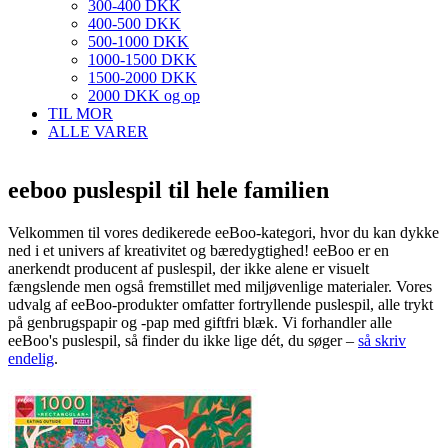
300-400 DKK
400-500 DKK
500-1000 DKK
1000-1500 DKK
1500-2000 DKK
2000 DKK og op
TIL MOR
ALLE VARER
eeboo puslespil til hele familien
Velkommen til vores dedikerede eeBoo-kategori, hvor du kan dykke
ned i et univers af kreativitet og bæredygtighed! eeBoo er en
anerkendt producent af puslespil, der ikke alene er visuelt
fængslende men også fremstillet med miljøvenlige materialer. Vores
udvalg af eeBoo-produkter omfatter fortryllende puslespil, alle trykt
på genbrugspapir og -pap med giftfri blæk. Vi forhandler alle
eeBoo's puslespil, så finder du ikke lige dét, du søger –
så skriv
endelig
.