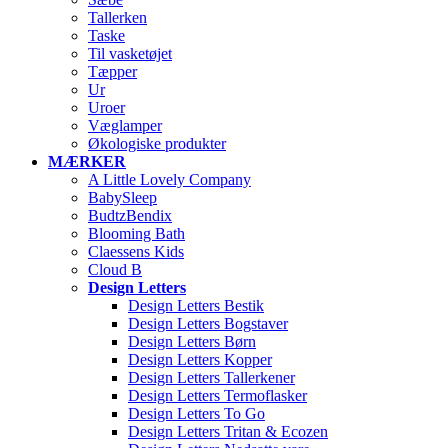
Tallerken
Taske
Til vasketøjet
Tæpper
Ur
Uroer
Væglamper
Økologiske produkter
MÆRKER
A Little Lovely Company
BabySleep
BudtzBendix
Blooming Bath
Claessens Kids
Cloud B
Design Letters
Design Letters Bestik
Design Letters Bogstaver
Design Letters Børn
Design Letters Kopper
Design Letters Tallerkener
Design Letters Termoflasker
Design Letters To Go
Design Letters Tritan & Ecozen