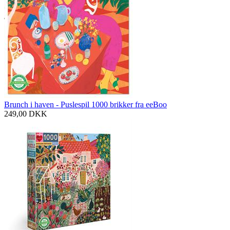
Brunch i haven - Puslespil 1000 brikker fra eeBoo
249,00
DKK