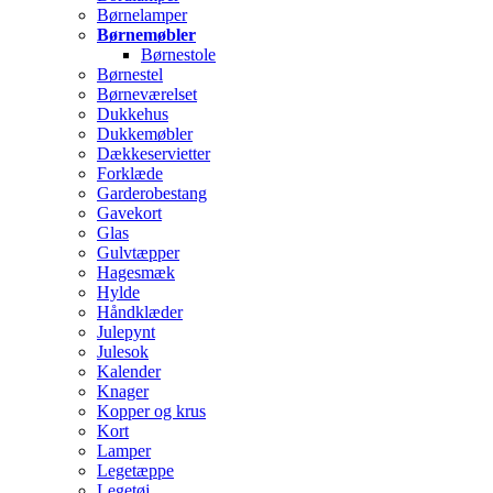
Børnelamper
Børnemøbler
Børnestole
Børnestel
Børneværelset
Dukkehus
Dukkemøbler
Dækkeservietter
Forklæde
Garderobestang
Gavekort
Glas
Gulvtæpper
Hagesmæk
Hylde
Håndklæder
Julepynt
Julesok
Kalender
Knager
Kopper og krus
Kort
Lamper
Legetæppe
Legetøj