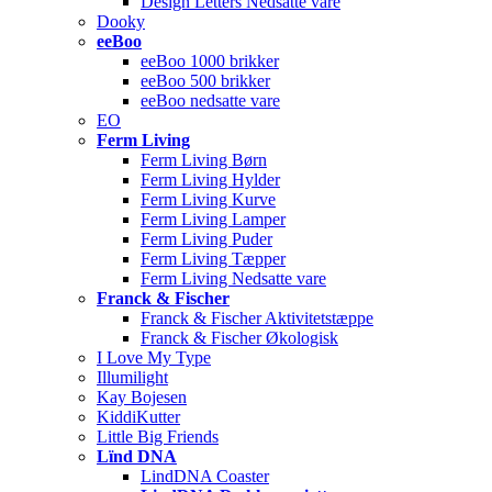
Design Letters Nedsatte vare
Dooky
eeBoo
eeBoo 1000 brikker
eeBoo 500 brikker
eeBoo nedsatte vare
EO
Ferm Living
Ferm Living Børn
Ferm Living Hylder
Ferm Living Kurve
Ferm Living Lamper
Ferm Living Puder
Ferm Living Tæpper
Ferm Living Nedsatte vare
Franck & Fischer
Franck & Fischer Aktivitetstæppe
Franck & Fischer Økologisk
I Love My Type
Illumilight
Kay Bojesen
KiddiKutter
Little Big Friends
Lïnd DNA
LindDNA Coaster