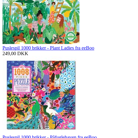
Puslespil 1000 brikker - Plant Ladies fra eeBoo
249,00
DKK
Puslespil 1000 brikker - Påfuglehaven fra eeBoo