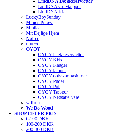
LindDNA Dækkeservietter
LindDNA Gulvtæpper
LindDNA Kids
LuckyBoySunday
Mimos Pillow
Miniio
Mit Dejlige Hjem
Nofred
nuuroo
OYOY
OYOY Dækkeservietter
OYOY Kids
OYOY Knager
OYOY lamper
OYOY opbevaringskurve
OYOY Puder
OYOY Puf
OYOY Tæpper
OYOY Nedsatte Vare
w:form
We Do Wood
SHOP EFTER PRIS
0-100 DKK
100-200 DKK
200-300 DKK