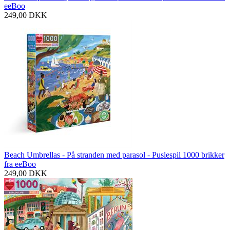
eeBoo
249,00
DKK
Beach Umbrellas - På stranden med parasol - Puslespil 1000 brikker
fra eeBoo
249,00
DKK