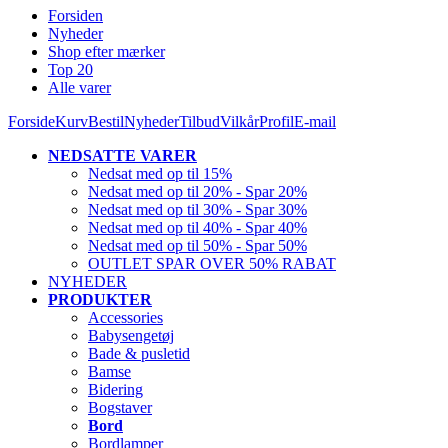
Forsiden
Nyheder
Shop efter mærker
Top 20
Alle varer
Forside
Kurv
Bestil
Nyheder
Tilbud
Vilkår
Profil
E-mail
NEDSATTE VARER
Nedsat med op til 15%
Nedsat med op til 20% - Spar 20%
Nedsat med op til 30% - Spar 30%
Nedsat med op til 40% - Spar 40%
Nedsat med op til 50% - Spar 50%
OUTLET SPAR OVER 50% RABAT
NYHEDER
PRODUKTER
Accessories
Babysengetøj
Bade & pusletid
Bamse
Bidering
Bogstaver
Bord
Bordlamper