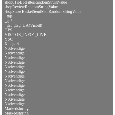
shop6TipBotFilterRandomStringValue
shopReviewRandomStringValue
shopShowBasketSendMailRandomStringValue
_fbp
_ga*
_gat_gtag_UA(Viabill)
GPS
VISITOR_INFO1_LIVE
YSC
Kategori
Nødvendige
Nødvendige
Nødvendige
Nødvendige
Nødvendige
Nødvendige
Nødvendige
Nødvendige
Nødvendige
Nødvendige
Nødvendige
Nødvendige
Nødvendige
Markedsføring
Markedsføring