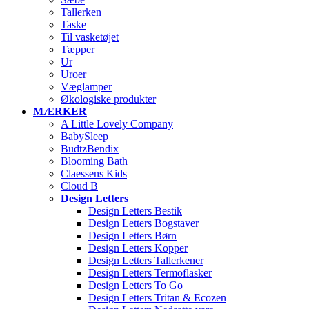
Tallerken
Taske
Til vasketøjet
Tæpper
Ur
Uroer
Væglamper
Økologiske produkter
MÆRKER
A Little Lovely Company
BabySleep
BudtzBendix
Blooming Bath
Claessens Kids
Cloud B
Design Letters
Design Letters Bestik
Design Letters Bogstaver
Design Letters Børn
Design Letters Kopper
Design Letters Tallerkener
Design Letters Termoflasker
Design Letters To Go
Design Letters Tritan & Ecozen