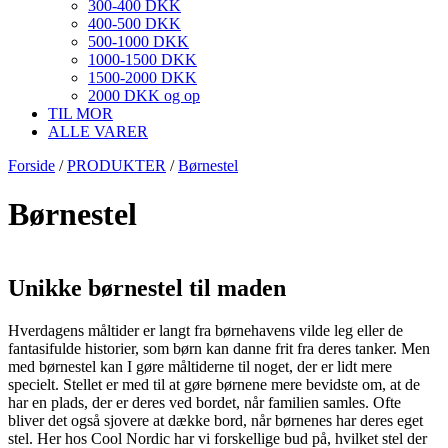
300-400 DKK
400-500 DKK
500-1000 DKK
1000-1500 DKK
1500-2000 DKK
2000 DKK og op
TIL MOR
ALLE VARER
Forside
/
PRODUKTER
/
Børnestel
Børnestel
Unikke børnestel til maden
Hverdagens måltider er langt fra børnehavens vilde leg eller de
fantasifulde historier, som børn kan danne frit fra deres tanker. Men
med børnestel kan I gøre måltiderne til noget, der er lidt mere
specielt. Stellet er med til at gøre børnene mere bevidste om, at de
har en plads, der er deres ved bordet, når familien samles. Ofte
bliver det også sjovere at dække bord, når børnenes har deres eget
stel. Her hos Cool Nordic har vi forskellige bud på, hvilket stel der