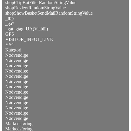
shop6TipBotFilterRandomStringValue
shopReviewRandomStringValue
shopShowBasketSendMailRandomStringValue
_fbp
_ga*
_gat_gtag_UA(Viabill)
GPS
VISITOR_INFO1_LIVE
YSC
Kategori
Nødvendige
Nødvendige
Nødvendige
Nødvendige
Nødvendige
Nødvendige
Nødvendige
Nødvendige
Nødvendige
Nødvendige
Nødvendige
Nødvendige
Nødvendige
Markedsføring
Markedsføring