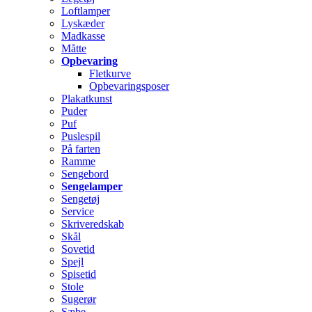
Loftlamper
Lyskæder
Madkasse
Måtte
Opbevaring
Fletkurve
Opbevaringsposer
Plakatkunst
Puder
Puf
Puslespil
På farten
Ramme
Sengebord
Sengelamper
Sengetøj
Service
Skriveredskab
Skål
Sovetid
Spejl
Spisetid
Stole
Sugerør
Sæbe