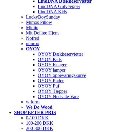
LindDNA Dækkeservietter
LindDNA Gulvtæpper
LindDNA Kids
LuckyBoySunday
Mimos Pillow
Miniio
Mit Dejlige Hjem
Nofred
nuuroo
OYOY
OYOY Dækkeservietter
OYOY Kids
OYOY Knager
OYOY lamper
OYOY opbevaringskurve
OYOY Puder
OYOY Puf
OYOY Tæpper
OYOY Nedsatte Vare
w:form
We Do Wood
SHOP EFTER PRIS
0-100 DKK
100-200 DKK
200-300 DKK