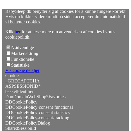
BabySleep.dk benytter sig af cookies for a kunne fungere korrekt.
Hvis du klikker videre rundt på siden accepterer du automatisk af
vi benytter cookies.
Klik
her
for at læse mere om anvendelsen af cookies i vores
cookiepolitik.
Nødvendige
Markedsføring
Funktionelle
Statistiske
Vis cookie detaljer
Cookie
_GRECAPTCHA
ASPSESSIONID*
basketIdentifier
DanDomainWebShop5Favorites
DDCookiePolicy
DDCookiePolicy-consent-functional
DDCookiePolicy-consent-statistics
DDCookiePolicy-consent-tracking
DDCookiePolicyDialog
SharedSessionId