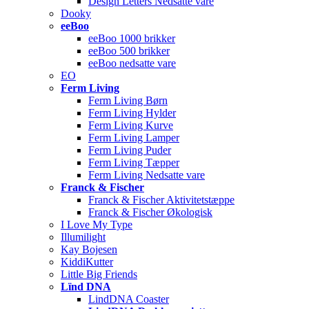
Design Letters Nedsatte vare
Dooky
eeBoo
eeBoo 1000 brikker
eeBoo 500 brikker
eeBoo nedsatte vare
EO
Ferm Living
Ferm Living Børn
Ferm Living Hylder
Ferm Living Kurve
Ferm Living Lamper
Ferm Living Puder
Ferm Living Tæpper
Ferm Living Nedsatte vare
Franck & Fischer
Franck & Fischer Aktivitetstæppe
Franck & Fischer Økologisk
I Love My Type
Illumilight
Kay Bojesen
KiddiKutter
Little Big Friends
Lïnd DNA
LindDNA Coaster