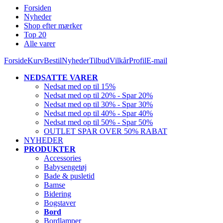
Forsiden
Nyheder
Shop efter mærker
Top 20
Alle varer
Forside
Kurv
Bestil
Nyheder
Tilbud
Vilkår
Profil
E-mail
NEDSATTE VARER
Nedsat med op til 15%
Nedsat med op til 20% - Spar 20%
Nedsat med op til 30% - Spar 30%
Nedsat med op til 40% - Spar 40%
Nedsat med op til 50% - Spar 50%
OUTLET SPAR OVER 50% RABAT
NYHEDER
PRODUKTER
Accessories
Babysengetøj
Bade & pusletid
Bamse
Bidering
Bogstaver
Bord
Bordlamper