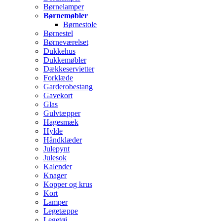
Børnelamper
Børnemøbler
Børnestole
Børnestel
Børneværelset
Dukkehus
Dukkemøbler
Dækkeservietter
Forklæde
Garderobestang
Gavekort
Glas
Gulvtæpper
Hagesmæk
Hylde
Håndklæder
Julepynt
Julesok
Kalender
Knager
Kopper og krus
Kort
Lamper
Legetæppe
Legetøj